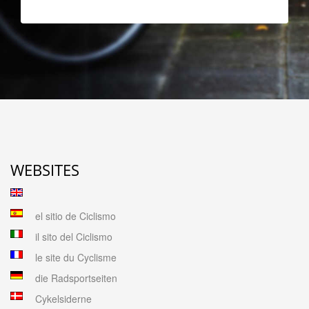
WEBSITES
el sitio de Ciclismo
il sito del Ciclismo
le site du Cyclisme
die Radsportseiten
Cykelsiderne