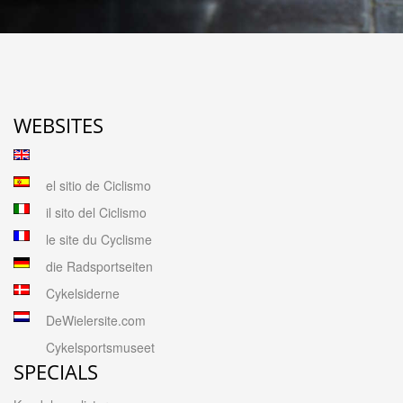
WEBSITES
el sitio de Ciclismo
il sito del Ciclismo
le site du Cyclisme
die Radsportseiten
Cykelsiderne
DeWielersite.com
Cykelsportsmuseet
SPECIALS