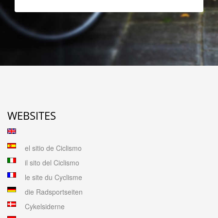
WEBSITES
el sitio de Ciclismo
il sito del Ciclismo
le site du Cyclisme
die Radsportseiten
Cykelsiderne