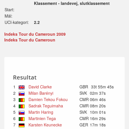
Klassement - landevej, slutklassement
Start:
Mål:
UCI-kategori:
2.2
Indeks Tour du Cameroun 2009
Indeks Tour du Cameroun
Resultat
1
David Clarke
GBR
33t 55m 45s
2
Milan Barényi
SVK
02m 37s
3
Damien Tekou Fokou
CMR
06m 46s
4
Sadrak Teguimaha
CMR
08m 20s
5
Martin Haring
SVK
10m 01s
6
Martinien Tega
CMR
16m 29s
7
Karsten Keunecke
GER
17m 18s