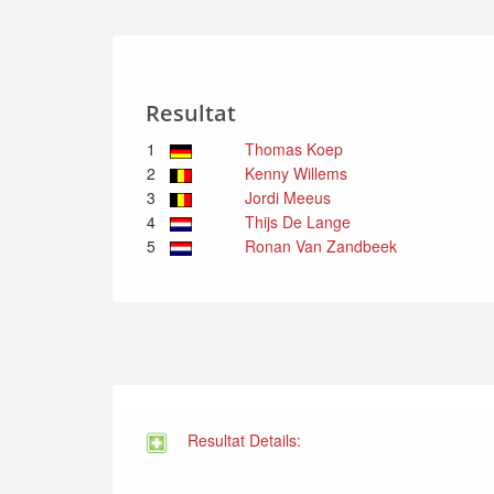
Resultat
1
Thomas Koep
2
Kenny Willems
3
Jordi Meeus
4
Thijs De Lange
5
Ronan Van Zandbeek
Resultat Details: