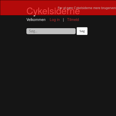
Cykelsiderne
For at gøre Cykelsiderne mere brugervenl
Velkommen
Log in
|
Tilmeld