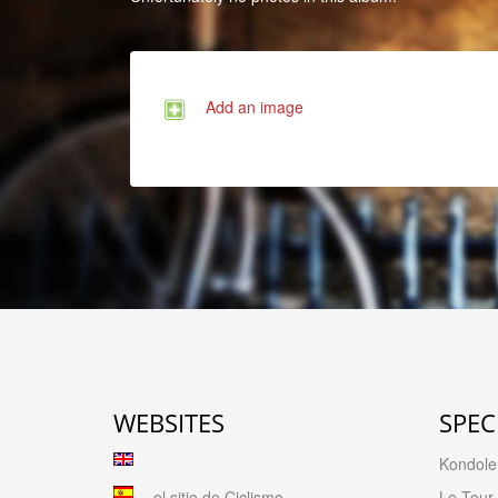
Add an image
WEBSITES
SPEC
Kondolen
el sitio de Ciclismo
Le Tour