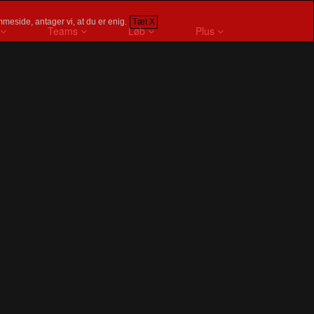
meside, antager vi, at du er enig.
Tæt X
Teams
Løb
Plus