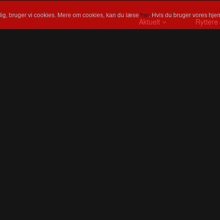
ig, bruger vi cookies. Mere om cookies, kan du læse
her
. Hvis du bruger vores hjem
Aktuelt
Ryttere