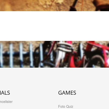
IALS
GAMES
celister
Foto Quiz