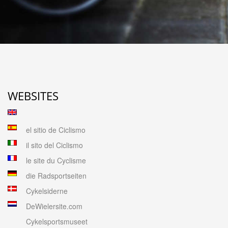
WEBSITES
el sitio de Ciclismo
il sito del Ciclismo
le site du Cyclisme
die Radsportseiten
Cykelsiderne
DeWielersite.com
Cykelsportsmuseet