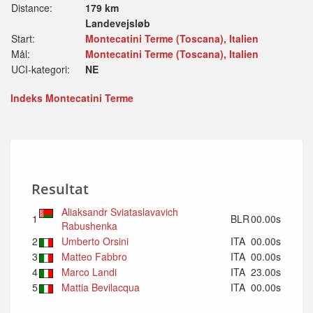
Distance:
179 km
Landevejsløb
Start:
Montecatini Terme (Toscana), Italien
Mål:
Montecatini Terme (Toscana), Italien
UCI-kategori:
NE
Indeks Montecatini Terme
Resultat
Aliaksandr Sviataslavavich
1
BLR
00.00s
Rabushenka
2
Umberto Orsini
ITA
00.00s
3
Matteo Fabbro
ITA
00.00s
4
Marco Landi
ITA
23.00s
5
Mattia Bevilacqua
ITA
00.00s