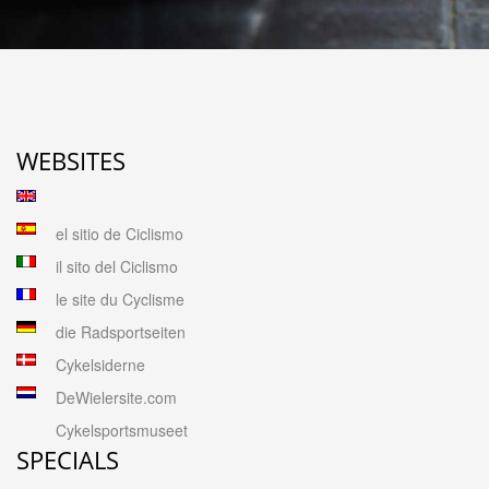
WEBSITES
el sitio de Ciclismo
il sito del Ciclismo
le site du Cyclisme
die Radsportseiten
Cykelsiderne
DeWielersite.com
Cykelsportsmuseet
SPECIALS