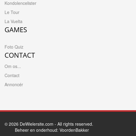
Kondolencelister
Le Tour
La Vuelta
GAMES
Foto Quiz
CONTACT
Om os...
Contact
Annoncér
© 2026
DeWielersite.com
- All rights reserved.
Beheer en onderhoud:
VoordenBakker