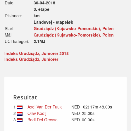
Dato:
30-04-2018
3. etape
Distance:
km
Landevej - etapeløb
Start:
Grudziądz (Kujawsko-Pomorskie), Polen
Mål:
Grudziądz (Kujawsko-Pomorskie), Polen
UCI-kategori:
2.1MJ
Indeks Grudziądz, Juniorer 2018
Indeks Grudziądz, Juniorer
Resultat
1
Axel Van Der Tuuk
NED
02t 17m 48.00s
2
Olav Kooij
NED
25.00s
3
Bodi Del Grosso
NED
00.00s