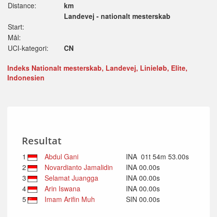
Distance:
km
Landevej - nationalt mesterskab
Start:
Mål:
UCI-kategori:
CN
Indeks Nationalt mesterskab, Landevej, Linieløb, Elite,
Indonesien
Resultat
1
Abdul Gani
INA
01t 54m 53.00s
2
Novardianto Jamalidin
INA
00.00s
3
Selamat Juangga
INA
00.00s
4
Arin Iswana
INA
00.00s
5
Imam Arifin Muh
SIN
00.00s