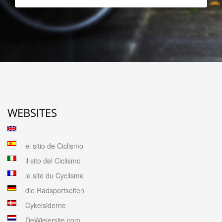
WEBSITES
el sitio de Ciclismo
il sito del Ciclismo
le site du Cyclisme
die Radsportseiten
Cykelsiderne
DeWielersite.com