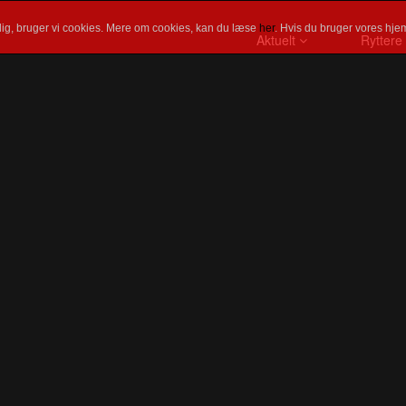
ig, bruger vi cookies. Mere om cookies, kan du læse
her
. Hvis du bruger vores hjem
Aktuelt
Ryttere