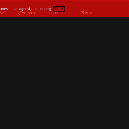
meside, antager vi, at du er enig.
Tæt X
Teams
Løb
Plus