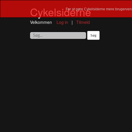
Cykelsiderne
For at gøre Cykelsiderne mere brugervenl
Velkommen
Log in
|
Tilmeld