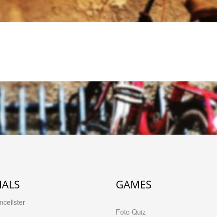
IALS
GAMES
celister
Foto Quiz