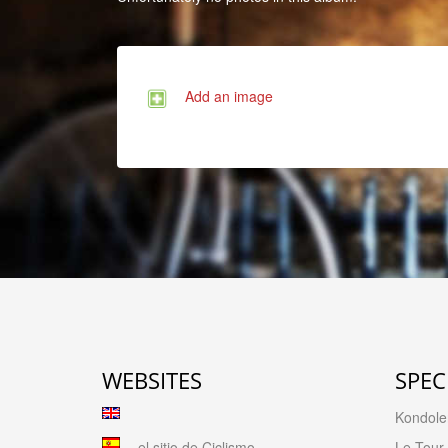
Add an image
WEBSITES
SPEC
Kondolen
el sitio de Ciclismo
Le Tour