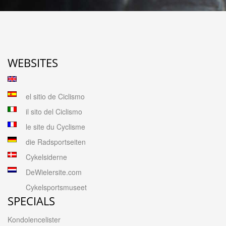
WEBSITES
el sitio de Ciclismo
il sito del Ciclismo
le site du Cyclisme
die Radsportseiten
Cykelsiderne
DeWielersite.com
Cykelsportsmuseet
SPECIALS
Kondolencelister