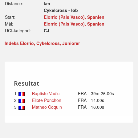
Distance:
km
Cykelcross - løb
Start:
Elorrio (Pais Vasco), Spanien
Mål:
Elorrio (Pais Vasco), Spanien
UCI-kategori:
CJ
Indeks Elorrio, Cykelcross, Juniorer
Resultat
1
Baptiste Vadic
FRA
39m 26.00s
2
Eliote Ponchon
FRA
14.00s
3
Matheo Coquin
FRA
16.00s