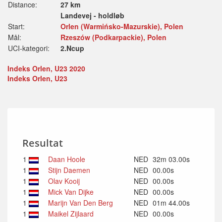
Distance:
27 km
Landevej - holdløb
Start:
Orlen (Warmińsko-Mazurskie), Polen
Mål:
Rzeszów (Podkarpackie), Polen
UCI-kategori:
2.Ncup
Indeks Orlen, U23 2020
Indeks Orlen, U23
Resultat
1
Daan Hoole
NED
32m 03.00s
1
Stijn Daemen
NED
00.00s
1
Olav Kooij
NED
00.00s
1
Mick Van Dijke
NED
00.00s
1
Marijn Van Den Berg
NED
01m 44.00s
1
Maikel Zijlaard
NED
00.00s