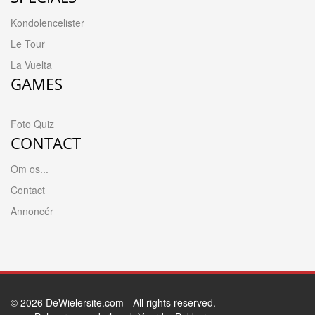
Kondolencelister
Le Tour
La Vuelta
GAMES
Foto Quiz
CONTACT
Om os...
Contact
Annoncér
© 2026
DeWielersite.com
- All rights reserved.