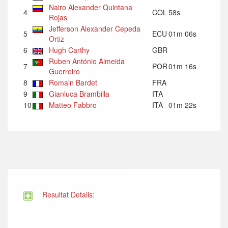
Nairo Alexander Quintana
4
COL
58s
Rojas
Jefferson Alexander Cepeda
5
ECU
01m 06s
Ortiz
6
Hugh Carthy
GBR
Ruben António Almeida
7
POR
01m 16s
Guerreiro
8
Romain Bardet
FRA
9
Gianluca Brambilla
ITA
10
Matteo Fabbro
ITA
01m 22s
Resultat Details: