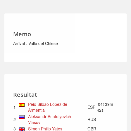
Memo
Arrival : Valle del Chiese
Resultat
Peio Bilbao López de
04t 39m
1
ESP
Armentia
42s
Aleksandr Anatolyevich
2
RUS
Vlasov
3
Simon Philip Yates
GBR