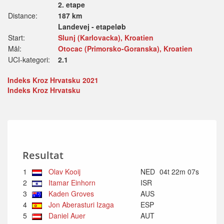
2. etape
Distance:
187 km
Landevej - etapeløb
Start:
Slunj (Karlovacka), Kroatien
Mål:
Otocac (Primorsko-Goranska), Kroatien
UCI-kategori:
2.1
Indeks Kroz Hrvatsku 2021
Indeks Kroz Hrvatsku
Resultat
1
Olav Kooij
NED
04t 22m 07s
2
Itamar Einhorn
ISR
3
Kaden Groves
AUS
4
Jon Aberasturi Izaga
ESP
5
Daniel Auer
AUT