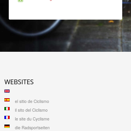
WEBSITES
el sitio de Ciclismo
il sito del Ciclismo
le site du Cyclisme
die Radsportseiten