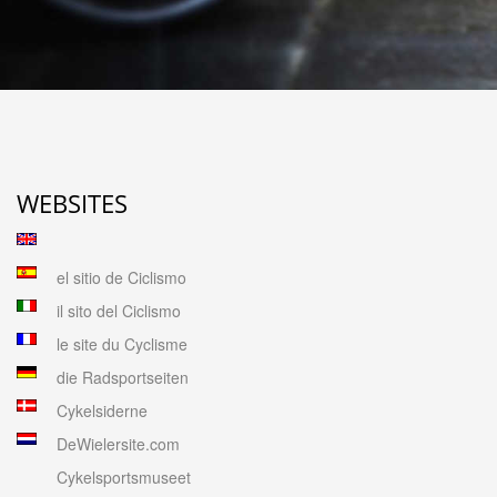
WEBSITES
el sitio de Ciclismo
il sito del Ciclismo
le site du Cyclisme
die Radsportseiten
Cykelsiderne
DeWielersite.com
Cykelsportsmuseet