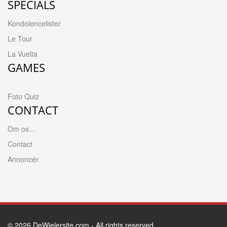
SPECIALS
Kondolencelister
Le Tour
La Vuelta
GAMES
Foto Quiz
CONTACT
Om os...
Contact
Annoncér
© 2026
DeWielersite.com
- All rights reserved.