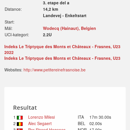
3. etape del a
Distance:
14,2 km
Landevej - Enkeltstart
Start:
Mål:
Wodecq (Hainaut), Belgien
UCI-kategori:
2.2U
Indeks Le Triptyque des Monts et Châteaux - Frasnes, U23
2022
Indeks Le Triptyque des Monts et Châteaux - Frasnes, U23
Websites:
http://www.petitereinefrasnoise.be
Resultat
1
Lorenzo Milesi
ITA
17m 30.00s
2
Alec Segaert
BEL
02.00s
3
Per Strand Hagenes
NOR
17.00s