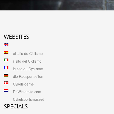
WEBSITES
el sitio de Ciclismo
il sito del Ciclismo
le site du Cyclisme
die Radsportseiten
Cykelsiderne
DeWielersite.com
Cykelsportsmuseet
SPECIALS