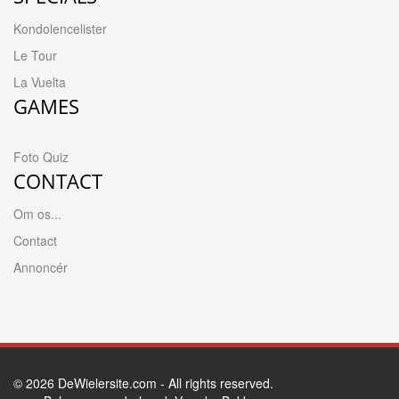
Kondolencelister
Le Tour
La Vuelta
GAMES
Foto Quiz
CONTACT
Om os...
Contact
Annoncér
© 2026
DeWielersite.com
- All rights reserved.