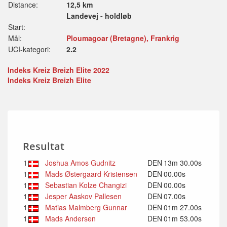
Distance:
12,5 km
Landevej - holdløb
Start:
Mål:
Ploumagoar (Bretagne), Frankrig
UCI-kategori:
2.2
Indeks Kreiz Breizh Elite 2022
Indeks Kreiz Breizh Elite
Resultat
1
Joshua Amos Gudnitz
DEN
13m 30.00s
1
Mads Østergaard Kristensen
DEN
00.00s
1
Sebastian Kolze Changizi
DEN
00.00s
1
Jesper Aaskov Pallesen
DEN
07.00s
1
Matias Malmberg Gunnar
DEN
01m 27.00s
1
Mads Andersen
DEN
01m 53.00s