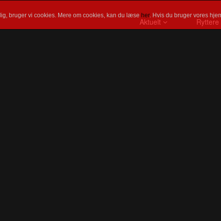
ig, bruger vi cookies. Mere om cookies, kan du læse
her
. Hvis du bruger vores hjem
Aktuelt
Ryttere