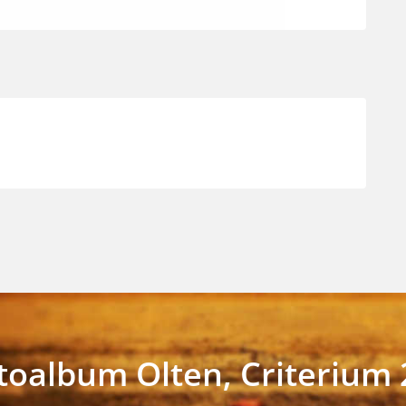
toalbum Olten, Criterium