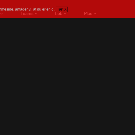
meside, antager vi, at du er enig.
Tæt X
Teams
Løb
Plus