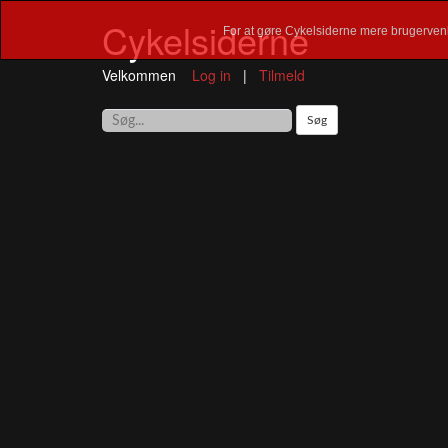
Cykelsiderne
For at gøre Cykelsiderne mere brugervenl
Velkommen
Log in
|
Tilmeld