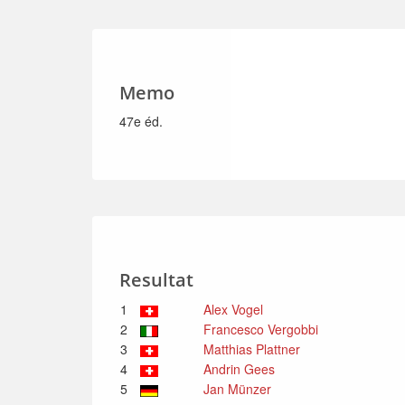
Memo
47e éd.
Resultat
1
Alex Vogel
2
Francesco Vergobbi
3
Matthias Plattner
4
Andrin Gees
5
Jan Münzer