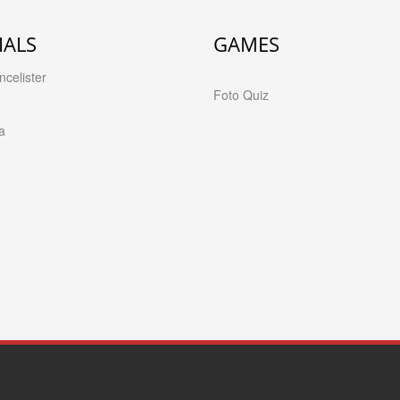
IALS
GAMES
celister
Foto Quiz
a