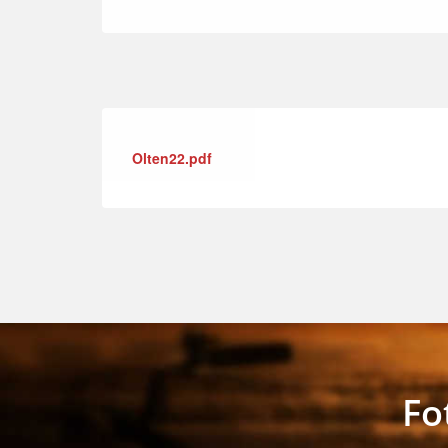
Olten22.pdf
Fo