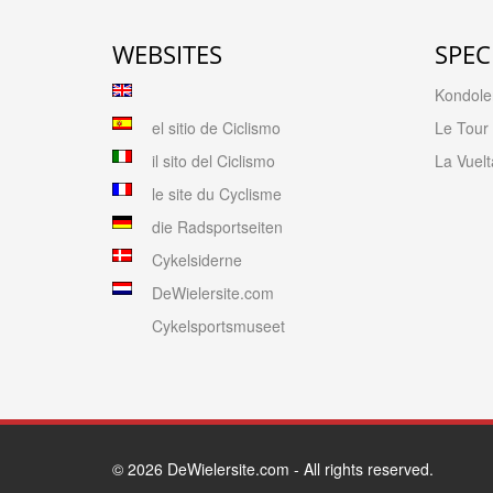
WEBSITES
SPEC
Kondolen
el sitio de Ciclismo
Le Tour
il sito del Ciclismo
La Vuelt
le site du Cyclisme
die Radsportseiten
Cykelsiderne
DeWielersite.com
Cykelsportsmuseet
© 2026
DeWielersite.com
- All rights reserved.