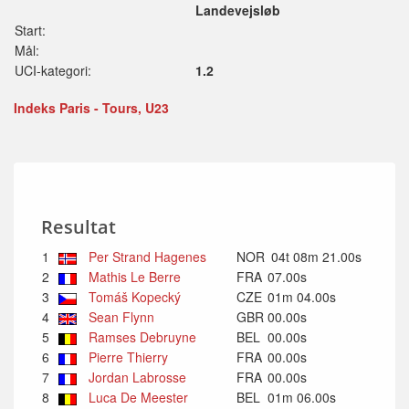
Landevejsløb
Start:
Mål:
UCI-kategori:
1.2
Indeks Paris - Tours, U23
Resultat
1
Per Strand Hagenes
NOR
04t 08m 21.00s
2
Mathis Le Berre
FRA
07.00s
3
Tomáš Kopecký
CZE
01m 04.00s
4
Sean Flynn
GBR
00.00s
5
Ramses Debruyne
BEL
00.00s
6
Pierre Thierry
FRA
00.00s
7
Jordan Labrosse
FRA
00.00s
8
Luca De Meester
BEL
01m 06.00s