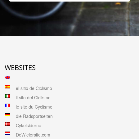
WEBSITES
el sitio de Ciclismo
il sito del Ciclismo
le site du Cyclisme
die Radsportseiten
Cykelsiderne
DeWielersite.com