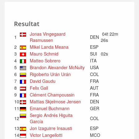
Resultat
Jonas Vingegaard
04t 22m
1
DEN
Rasmussen
26s
2
Mikel Landa Meana
ESP
3
Mauro Schmid
SUI
02s
4
Matteo Sobrero
ITA
5
Brandon Alexander McNulty
USA
6
Rigoberto Urán Urán
COL
7
David Gaudu
FRA
8
Felix Gall
AUT
9
Clément Champoussin
FRA
10
Mattias Skjelmose Jensen
DEN
11
Emanuel Buchmann
GER
Sergio Andrés Higuita
12
COL
García
13
Jon Izaguirre Insausti
ESP
14
Victor Langellotti
MCO