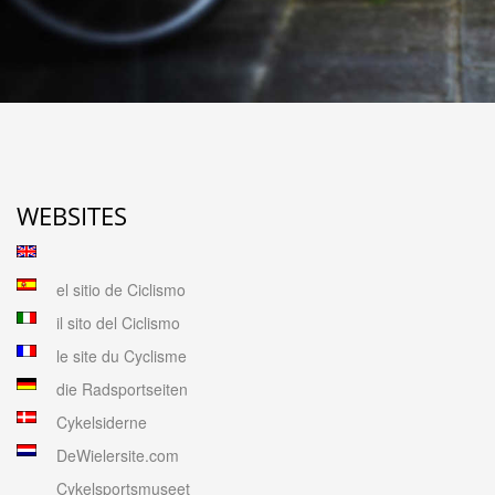
WEBSITES
el sitio de Ciclismo
il sito del Ciclismo
le site du Cyclisme
die Radsportseiten
Cykelsiderne
DeWielersite.com
Cykelsportsmuseet