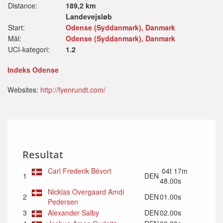
Distance:
189,2 km
Landevejsløb
Start:
Odense (Syddanmark), Danmark
Mål:
Odense (Syddanmark), Danmark
UCI-kategori:
1.2
Indeks Odense
Websites:
http://fyenrundt.com/
Resultat
Carl Frederik Bévort
04t 17m
1
DEN
48.00s
Nicklas Overgaard Amdi
2
DEN
01.00s
Pedersen
3
Alexander Salby
DEN
02.00s