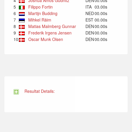
4
Joshua Amos Gudnitz
DEN
00.00s
5
Filippo Fortin
ITA
03.00s
6
Martijn Budding
NED
00.00s
7
Mihkel Räim
EST
00.00s
8
Matias Malmberg Gunnar
DEN
00.00s
9
Frederik Irgens Jensen
DEN
00.00s
10
Oscar Munk Olsen
DEN
00.00s
Resultat Details: