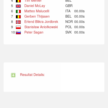
4
Tim Merlier
BEL
5
Daniel McLay
GBR
6
Matteo Malucelli
ITA
00.00s
7
Gerben Thijssen
BEL
00.00s
8
Erlend Blikra Jordbrek
NOR
00.00s
9
Stanisław Aniołkowski
POL
00.00s
10
Peter Sagan
SVK
00.00s
Resultat Details: