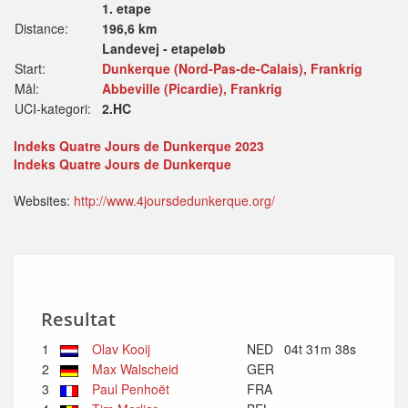
1. etape
Distance:
196,6 km
Landevej - etapeløb
Start:
Dunkerque (Nord-Pas-de-Calais), Frankrig
Mål:
Abbeville (Picardie), Frankrig
UCI-kategori:
2.HC
Indeks Quatre Jours de Dunkerque 2023
Indeks Quatre Jours de Dunkerque
Websites:
http://www.4joursdedunkerque.org/
Resultat
1
Olav Kooij
NED
04t 31m 38s
2
Max Walscheid
GER
3
Paul Penhoët
FRA