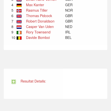
4
Max Kanter
GER
5
Rasmus Tiller
NOR
6
Thomas Pidcock
GBR
7
Robert Donaldson
GBR
8
Casper Van Uden
NED
9
Rory Townsend
IRL
10
Davide Bomboi
BEL
Resultat Details: