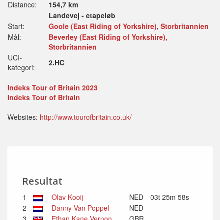
Distance:
154,7 km
Landevej - etapeløb
Start:
Goole (East Riding of Yorkshire), Storbritannien
Mål:
Beverley (East Riding of Yorkshire),
Storbritannien
UCI-
2.HC
kategori:
Indeks Tour of Britain 2023
Indeks Tour of Britain
Websites:
http://www.tourofbritain.co.uk/
Resultat
1
Olav Kooij
NED
03t 25m 58s
2
Danny Van Poppel
NED
3
Ethan Kane Vernon
GBR