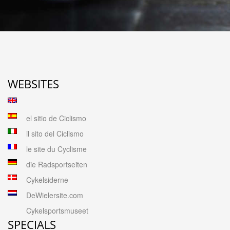
WEBSITES
el sitio de Ciclismo
il sito del Ciclismo
le site du Cyclisme
die Radsportseiten
Cykelsiderne
DeWielersite.com
Cykelsportsmuseet
SPECIALS