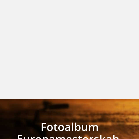
Fotoalbum
Europamesterskab,