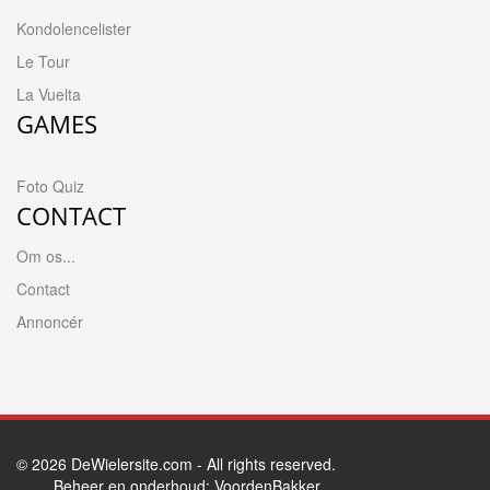
Kondolencelister
Le Tour
La Vuelta
GAMES
Foto Quiz
CONTACT
Om os...
Contact
Annoncér
© 2026
DeWielersite.com
- All rights reserved.
Beheer en onderhoud:
VoordenBakker