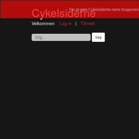
Cykelsiderne
For at gøre Cykelsiderne mere brugervenl
Velkommen
Log in
|
Tilmeld