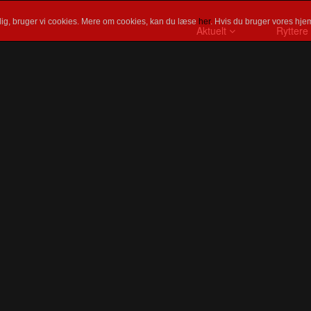
ig, bruger vi cookies. Mere om cookies, kan du læse
her
. Hvis du bruger vores hjem
Aktuelt
Ryttere