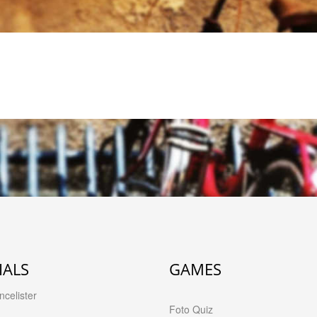
IALS
GAMES
celister
Foto Quiz