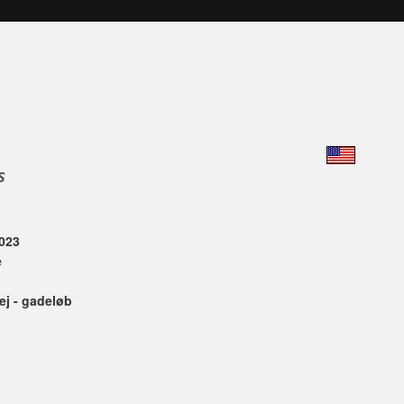
s
023
e
j - gadeløb