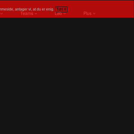
meside, antager vi, at du er enig.
Tæt X
Teams
Løb
Plus