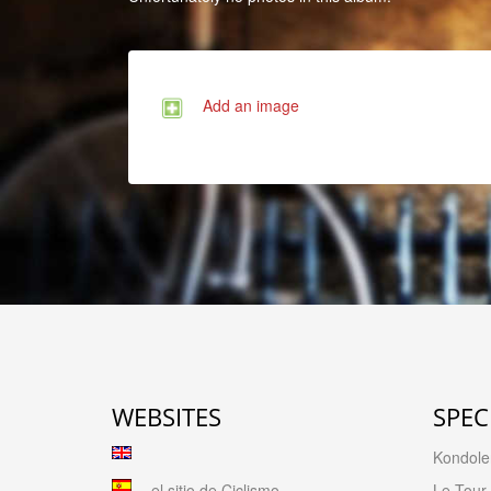
Add an image
WEBSITES
SPEC
Kondolen
el sitio de Ciclismo
Le Tour