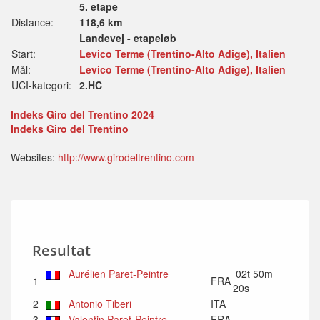
5. etape
Distance:
118,6 km
Landevej - etapeløb
Start:
Levico Terme (Trentino-Alto Adige), Italien
Mål:
Levico Terme (Trentino-Alto Adige), Italien
UCI-kategori:
2.HC
Indeks Giro del Trentino 2024
Indeks Giro del Trentino
Websites:
http://www.girodeltrentino.com
Resultat
Aurélien Paret-Peintre
02t 50m
1
FRA
20s
2
Antonio Tiberi
ITA
3
Valentin Paret-Peintre
FRA