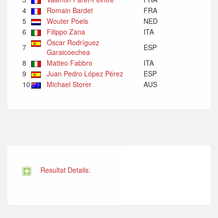
4
Romain Bardet
FRA
5
Wouter Poels
NED
6
Filippo Zana
ITA
Óscar Rodríguez
7
ESP
Garaicoechea
8
Matteo Fabbro
ITA
9
Juan Pedro López Pérez
ESP
10
Michael Storer
AUS
Resultat Details: