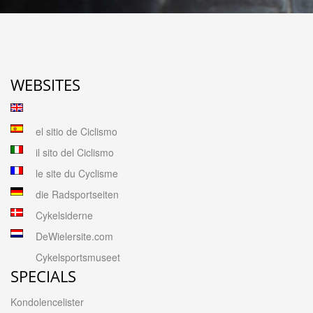
WEBSITES
el sitio de Ciclismo
il sito del Ciclismo
le site du Cyclisme
die Radsportseiten
Cykelsiderne
DeWielersite.com
Cykelsportsmuseet
SPECIALS
Kondolencelister