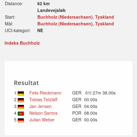
Distance:
62 km
Landevejsløb
Start:
Buchholz (Niedersachsen), Tyskland
Mål:
Buchholz (Niedersachsen), Tyskland
UCI-kategori:
NE
Indeks Buchholz
Resultat
1
Felix Rieckmann
GER
01t 27m 38.00s
2
Tobias Tetzlaff
GER
00.00s
3
Jan Jensen
GER
04.00s
4
Nelson Santos
POR
08.00s
5
Julian Weber
GER
00.00s