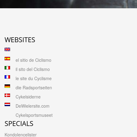
WEBSITES
el sitio de Ciclismo
il sito del Ciclismo
le site du Cyclisme
die Radsportseiten
Cykelsiderne
DeWielersite.com
Cykelsportsmuseet
SPECIALS
Kondolencelister