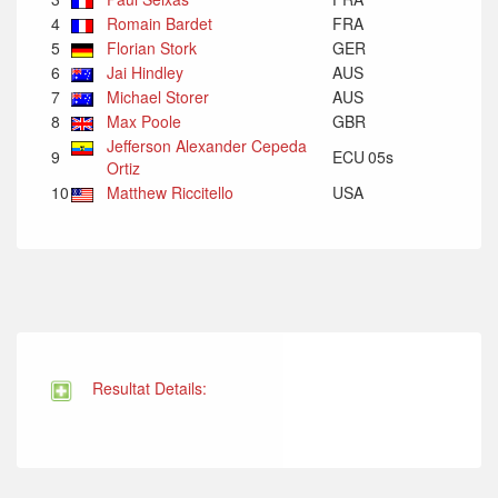
4
Romain Bardet
FRA
5
Florian Stork
GER
6
Jai Hindley
AUS
7
Michael Storer
AUS
8
Max Poole
GBR
Jefferson Alexander Cepeda
9
ECU
05s
Ortiz
10
Matthew Riccitello
USA
Resultat Details: