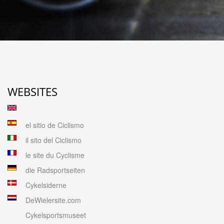
WEBSITES
el sitio de Ciclismo
il sito del Ciclismo
le site du Cyclisme
die Radsportseiten
Cykelsiderne
DeWielersite.com
Cykelsportsmuseet