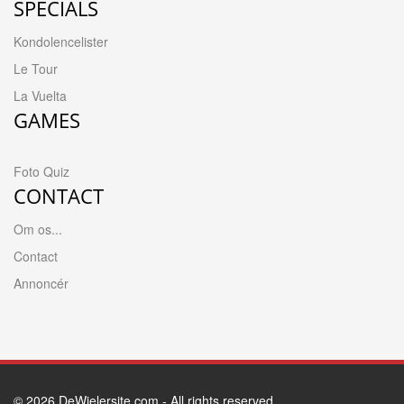
SPECIALS
Kondolencelister
Le Tour
La Vuelta
GAMES
Foto Quiz
CONTACT
Om os...
Contact
Annoncér
© 2026
DeWielersite.com
- All rights reserved.