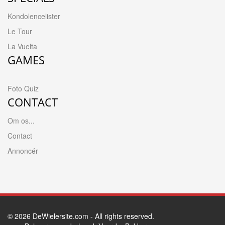
Kondolencelister
Le Tour
La Vuelta
GAMES
Foto Quiz
CONTACT
Om os...
Contact
Annoncér
© 2026
DeWielersite.com
- All rights reserved.