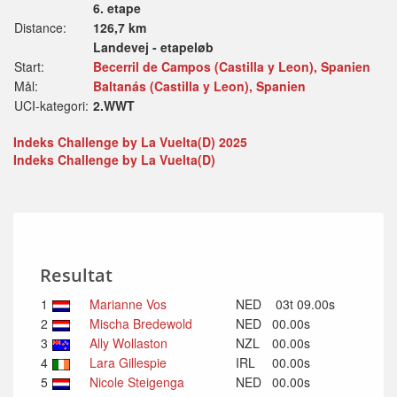
6. etape
Distance:
126,7 km
Landevej - etapeløb
Start:
Becerril de Campos (Castilla y Leon), Spanien
Mål:
Baltanás (Castilla y Leon), Spanien
UCI-kategori:
2.WWT
Indeks Challenge by La Vuelta(D) 2025
Indeks Challenge by La Vuelta(D)
Resultat
1
Marianne Vos
NED
03t 09.00s
2
Mischa Bredewold
NED
00.00s
3
Ally Wollaston
NZL
00.00s
4
Lara Gillespie
IRL
00.00s
5
Nicole Steigenga
NED
00.00s