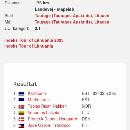
Distance:
176 km
Landevej - etapeløb
Start:
Taurage (Taurages Apskritis), Litauen
Mål:
Taurage (Taurages Apskritis), Litauen
UCI-kategori:
2.1
Indeks Tour of Lithuania 2025
Indeks Tour of Lithuania
Resultat
1
Karl Kurits
EST
03t 32m 38s
2
Martin Laas
EST
3
Tobias Risan Nakken
NOR
4
Venantas Lašinis
LTU
5
Frederik Dupont Hougaard
DEN
6
Jude Gabriel Francisco
PHI