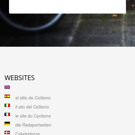
WEBSITES
el sitio de Ciclismo
il sito del Ciclismo
le site du Cyclisme
die Radsportseiten
Cykelsiderne