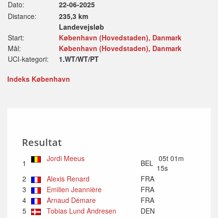
Dato:
22-06-2025
Distance:
235,3 km
Landevejsløb
Start:
København (Hovedstaden), Danmark
Mål:
København (Hovedstaden), Danmark
UCI-kategori:
1.WT/WT/PT
Indeks København
Resultat
Jordi Meeus
05t 01m
1
BEL
15s
2
Alexis Renard
FRA
3
Emilien Jeannière
FRA
4
Arnaud Démare
FRA
5
Tobias Lund Andresen
DEN