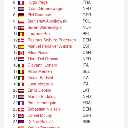
6
Hugo Page
FRA
7
Dylan Groenewegen
NED
8
Phil Bauhaus
GER
9
Stanisław Aniołkowski
POL
10
Søren Wærenskjold
NOR
11
Laurenz Rex
BEL
12
Rasmus Søjberg Pedersen
DEN
13
Manuel Peñalver Aniorte
ESP
14
Riley Pickrell
CAN
15
Tibor Del Grosso
NED
16
Giovanni Lonardi
ITA
17
Milan Menten
BEL
18
Nicolo Parisini
ITA
19
Luca Mozzato
ITA
20
Emils Liepins
LAT
21
Martijn Budding
NED
22
Paul Hennequin
FRA
23
Sebastian Nielsen
DEN
24
Daniel McLay
GBR
25
Dušan Rajović
SRB
Xabier Berasategi