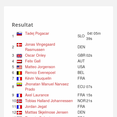
Resultat
Tadej Pogacar
04t 05m
1
SLO
39s
Jonas Vingegaard
2
DEN
Rasmussen
3
Oscar Onley
GBR
02s
4
Felix Gall
AUT
5
Matteo Jorgenson
USA
6
Remco Evenepoel
BEL
7
Kévin Vauquelin
FRA
Jhonatan Manuel Narvaez
8
ECU
07s
Prado
9
Axel Laurance
FRA
15s
10
Tobias Halland Johannessen
NOR
21s
11
Jordan Jegat
FRA
12
Mattias Skjelmose Jensen
DEN