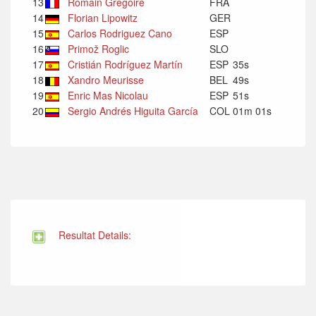
13
Romain Grégoire
FRA
14
Florian Lipowitz
GER
15
Carlos Rodriguez Cano
ESP
16
Primož Roglic
SLO
17
Cristián Rodríguez Martín
ESP
35s
18
Xandro Meurisse
BEL
49s
19
Enric Mas Nicolau
ESP
51s
20
Sergio Andrés Higuita García
COL
01m 01s
Resultat Details: