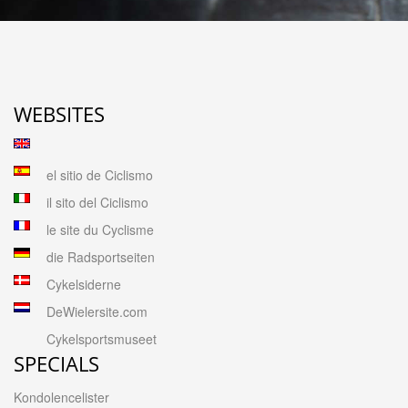
WEBSITES
el sitio de Ciclismo
il sito del Ciclismo
le site du Cyclisme
die Radsportseiten
Cykelsiderne
DeWielersite.com
Cykelsportsmuseet
SPECIALS
Kondolencelister