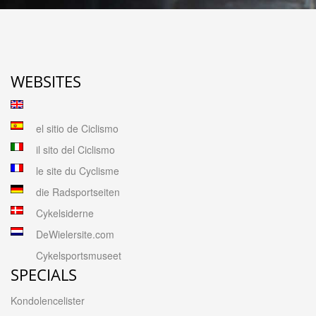
WEBSITES
el sitio de Ciclismo
il sito del Ciclismo
le site du Cyclisme
die Radsportseiten
Cykelsiderne
DeWielersite.com
Cykelsportsmuseet
SPECIALS
Kondolencelister