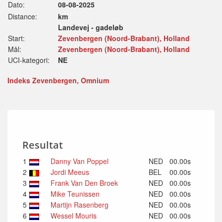
Dato:
08-08-2025
Distance:
km
Landevej - gadeløb
Start:
Zevenbergen (Noord-Brabant), Holland
Mål:
Zevenbergen (Noord-Brabant), Holland
UCI-kategori:
NE
Indeks Zevenbergen, Omnium
Resultat
1
Danny Van Poppel
NED
00.00s
2
Jordi Meeus
BEL
00.00s
3
Frank Van Den Broek
NED
00.00s
4
Mike Teunissen
NED
00.00s
5
Martijn Rasenberg
NED
00.00s
6
Wessel Mouris
NED
00.00s