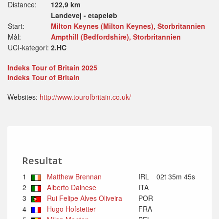
Distance:
122,9 km
Landevej - etapeløb
Start:
Milton Keynes (Milton Keynes), Storbritannien
Mål:
Ampthill (Bedfordshire), Storbritannien
UCI-kategori:
2.HC
Indeks Tour of Britain 2025
Indeks Tour of Britain
Websites:
http://www.tourofbritain.co.uk/
Resultat
1
Matthew Brennan
IRL
02t 35m 45s
2
Alberto Dainese
ITA
3
Rui Felipe Alves Oliveira
POR
4
Hugo Hofstetter
FRA