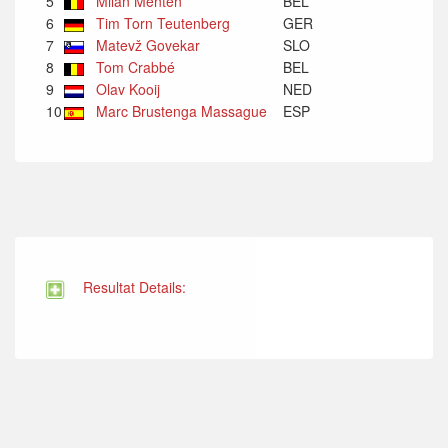
5
Milan Menten
BEL
6
Tim Torn Teutenberg
GER
7
Matevž Govekar
SLO
8
Tom Crabbé
BEL
9
Olav Kooij
NED
10
Marc Brustenga Massague
ESP
Resultat Details: