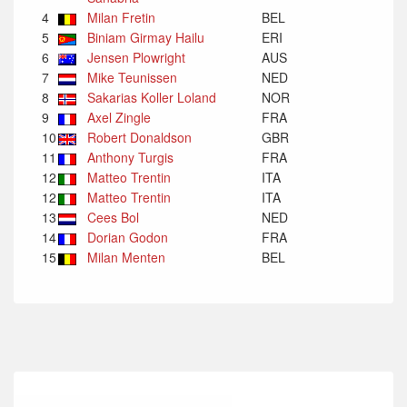
4
Milan Fretin
BEL
5
Biniam Girmay Hailu
ERI
6
Jensen Plowright
AUS
7
Mike Teunissen
NED
8
Sakarias Koller Loland
NOR
9
Axel Zingle
FRA
10
Robert Donaldson
GBR
11
Anthony Turgis
FRA
12
Matteo Trentin
ITA
12
Matteo Trentin
ITA
13
Cees Bol
NED
14
Dorian Godon
FRA
15
Milan Menten
BEL