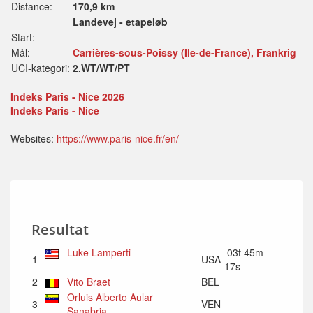
Distance:
170,9 km
Landevej - etapeløb
Start:
Mål:
Carrières-sous-Poissy (Ile-de-France), Frankrig
UCI-kategori:
2.WT/WT/PT
Indeks Paris - Nice 2026
Indeks Paris - Nice
Websites:
https://www.paris-nice.fr/en/
Resultat
Luke Lamperti
03t 45m
1
USA
17s
2
Vito Braet
BEL
Orluis Alberto Aular
3
VEN
Sanabria