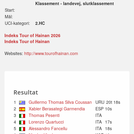
Klassement - landevej, slutklassement
Start:
Mål:
UCI-kategori:
2.HC
Indeks Tour of Hainan 2026
Indeks Tour of Hainan
Websites:
http://www.tourofhainan.com
Resultat
1
Guillermo Thomas Silva Coussan
URU
20t 18s
2
Xabier Berasategi Garmendia
ESP
10s
3
Thomas Pesenti
ITA
4
Lorenzo Quartucci
ITA
17s
5
Alessandro Fancellu
ITA
18s