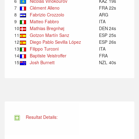
6
Nicolas Vinokourov
KAZ
19s
7
Clément Alleno
FRA
22s
8
Fabrizio Crozzolo
ARG
9
Matteo Fabbro
ITA
10
Mathias Bregnhøj
DEN
24s
11
Gotzon Martín Sanz
ESP
25s
12
Diego Pablo Sevilla López
ESP
26s
13
Filippo Turconi
ITA
14
Baptiste Veistroffer
FRA
15
Josh Burnett
NZL
40s
Resultat Details: