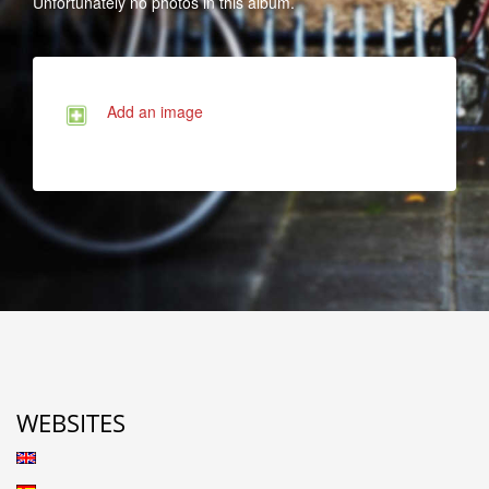
Unfortunately no photos in this album.
Add an image
WEBSITES