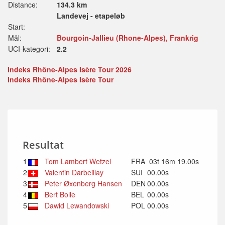
Distance:
134.3 km
Landevej - etapeløb
Start:
Mål:
Bourgoin-Jallieu (Rhone-Alpes), Frankrig
UCI-kategori:
2.2
Indeks Rhône-Alpes Isère Tour 2026
Indeks Rhône-Alpes Isère Tour
Resultat
1
Tom Lambert Wetzel
FRA
03t 16m 19.00s
2
Valentin Darbeillay
SUI
00.00s
3
Peter Øxenberg Hansen
DEN
00.00s
4
Bert Bolle
BEL
00.00s
5
Dawid Lewandowski
POL
00.00s