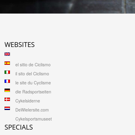
WEBSITES
el sitio de Ciclismo
il sito del Ciclismo
le site du Cyclisme
die Radsportseiten
Cykelsiderne
DeWielersite.com
Cykelsportsmuseet
SPECIALS