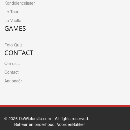
Kondolencelister
Le Tour
La Vuelta
GAMES
Foto Quiz
CONTACT
Om os...
Contact
Annoncér
© 2026
DeWielersite.com
- All rights reserved.
Beheer en onderhoud:
VoordenBakker