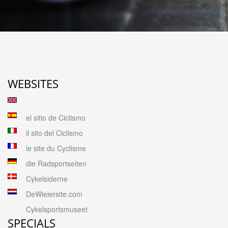
WEBSITES
el sitio de Ciclismo
il sito del Ciclismo
le site du Cyclisme
die Radsportseiten
Cykelsiderne
DeWielersite.com
Cykelsportsmuseet
SPECIALS