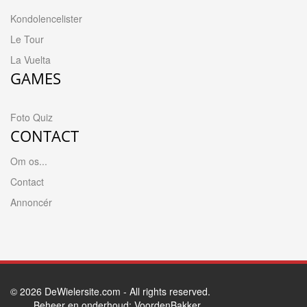
Kondolencelister
Le Tour
La Vuelta
GAMES
Foto Quiz
CONTACT
Om os...
Contact
Annoncér
© 2026
DeWielersite.com
- All rights reserved.
Beheer en onderhoud:
VoordenBakker