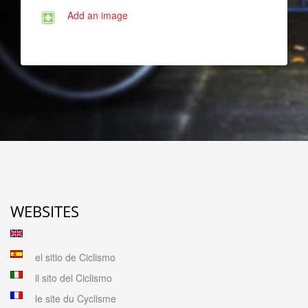
Add an image
WEBSITES
el sitio de Ciclismo
il sito del Ciclismo
le site du Cyclisme