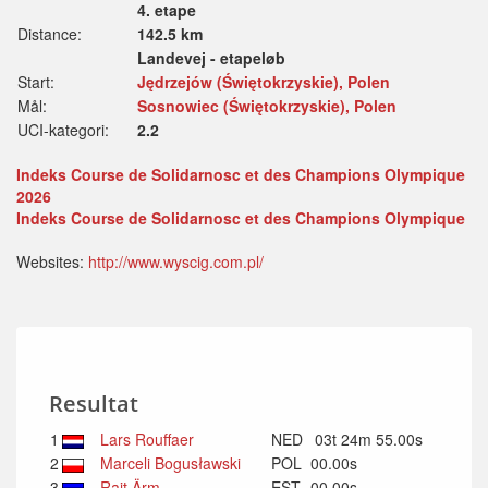
4. etape
Distance:
142.5 km
Landevej - etapeløb
Start:
Jędrzejów (Świętokrzyskie), Polen
Mål:
Sosnowiec (Świętokrzyskie), Polen
UCI-kategori:
2.2
Indeks Course de Solidarnosc et des Champions Olympique
2026
Indeks Course de Solidarnosc et des Champions Olympique
Websites:
http://www.wyscig.com.pl/
Resultat
1
Lars Rouffaer
NED
03t 24m 55.00s
2
Marceli Bogusławski
POL
00.00s
3
Rait Ärm
EST
00.00s