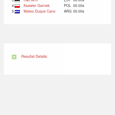
4
Ksawier Garnek
POL
00.00s
5
Mateo Duque Cano
ARG
00.00s
Resultat Details: