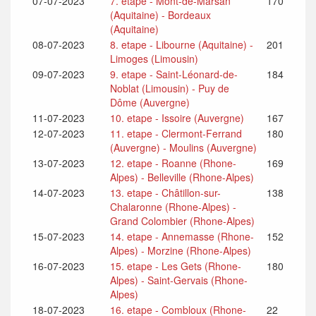
07-07-2023
7. etape - Mont-de-Marsan
170
(Aquitaine) - Bordeaux
(Aquitaine)
08-07-2023
8. etape - Libourne (Aquitaine) -
201
Limoges (Limousin)
09-07-2023
9. etape - Saint-Léonard-de-
184
Noblat (Limousin) - Puy de
Dôme (Auvergne)
11-07-2023
10. etape - Issoire (Auvergne)
167
12-07-2023
11. etape - Clermont-Ferrand
180
(Auvergne) - Moulins (Auvergne)
13-07-2023
12. etape - Roanne (Rhone-
169
Alpes) - Belleville (Rhone-Alpes)
14-07-2023
13. etape - Châtillon-sur-
138
Chalaronne (Rhone-Alpes) -
Grand Colombier (Rhone-Alpes)
15-07-2023
14. etape - Annemasse (Rhone-
152
Alpes) - Morzine (Rhone-Alpes)
16-07-2023
15. etape - Les Gets (Rhone-
180
Alpes) - Saint-Gervais (Rhone-
Alpes)
18-07-2023
16. etape - Combloux (Rhone-
22