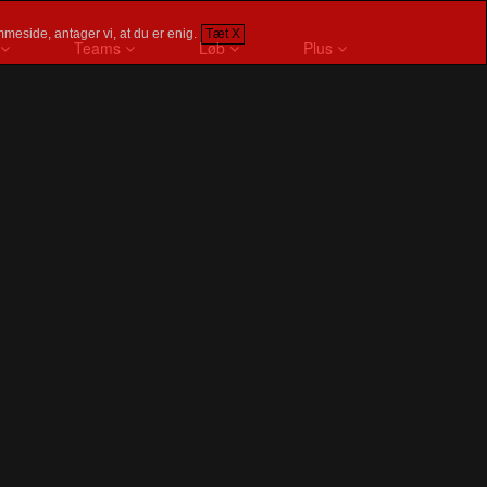
meside, antager vi, at du er enig.
Tæt X
Teams
Løb
Plus