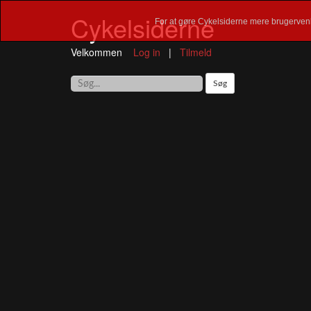
Cykelsiderne
For at gøre Cykelsiderne mere brugervenl
Velkommen
Log in
|
Tilmeld