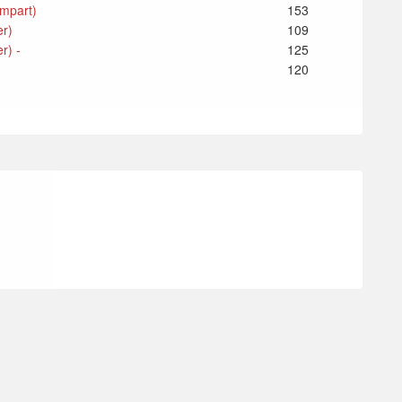
empart)
153
er)
109
r) -
125
120