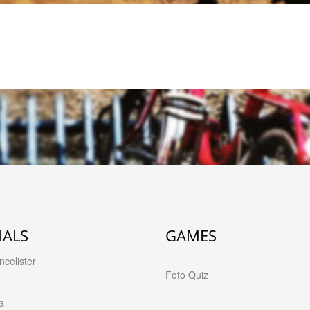
IALS
GAMES
celister
Foto Quiz
a