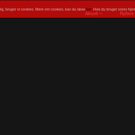
ig, bruger vi cookies. Mere om cookies, kan du læse
her
. Hvis du bruger vores hjem
Aktuelt
Ryttere