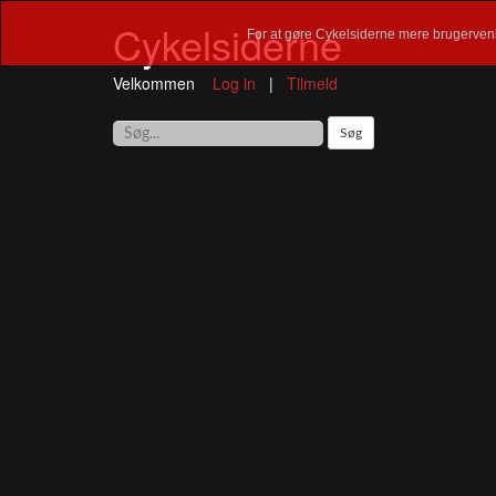
Cykelsiderne
For at gøre Cykelsiderne mere brugervenl
Velkommen
Log in
|
Tilmeld