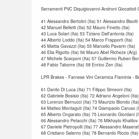
Serramenti PVC Diquigiovanni-Androni Giocattoli
41 Alessandro Bertolini (Ita) 51 Alessandro Bisolti 
42 Manuel Belletti (Ita) 52 Mauro Finetto (Ita)
43 Luca Solari (Ita) 53 Tiziano Dall'antonia (Ita)
44 Alberto Loddo (Ita) 54 Marco Frapporti (Ita)
45 Mattia Gavazzi (Ita) 55 Marcello Pavarin (Ita)
46 Elia Rigotto (Ita) 56 Mauro Abel Richeze (Arg)
47 Michele Scarponi (Ita) 57 Guillermo Ruben Bon
48 Fabio Taborre (Ita) 58 Enrico Zen (Ita)
LPR Brakes - Farnese Vini Ceramica Flaminia - B
61 Danilo Di Luca (Ita) 71 Filippo Simeoni (Ita)
62 Gabriele Bosisio (Ita) 72 Adriano Angeloni (Ita)
63 Lorenzo Bernucci (Ita) 73 Maurizio Biondo (Ita
64 Matteo Montaguti (Ita) 74 Giampaolo Caruso (I
65 Alberto Ongarato (Ita) 75 Leonardo Giordani (I
66 Alessandro Petacchi (Ita) 76 Mikhaylo Khalilov
67 Daniele Pietropolli (Ita) 77 Alessandro Maserati
68 Cristiano Salerno (Ita) 78 Bernardo Riccio (Ita)