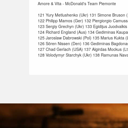
Amore & Vita - McDonald's Team Piemonte
121 Yury Metlushenko (Ukr) 131 Simone Bruson (I
122 Philipp Mamos (Ger) 132 Piergiorgio Camussa
123 Sergiy Grechyn (Ukr) 133 Egidijus Juodvalkis 
124 Richard England (Aus) 134 Gediminas Kaupas
125 Jaroslaw Dabrowski (Pol) 135 Marius Kukta (
126 Sören Nissen (Den) 136 Gediminas Bagdonas
127 Chad Gerlach (USA) 137 Algirdas Mockus (Lt
128 Volodymyr Starchyk (Ukr) 138 Ramunas Nava