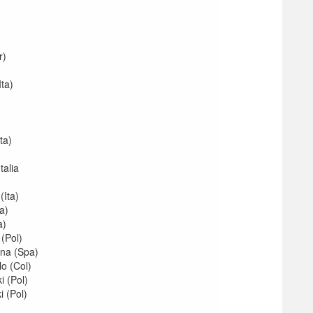
r)
Ita)
ta)
talia
(Ita)
a)
a)
(Pol)
ena (Spa)
lo (Col)
i (Pol)
i (Pol)