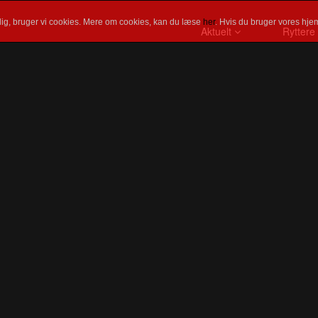
ig, bruger vi cookies. Mere om cookies, kan du læse
her
. Hvis du bruger vores hjem
Aktuelt
Ryttere