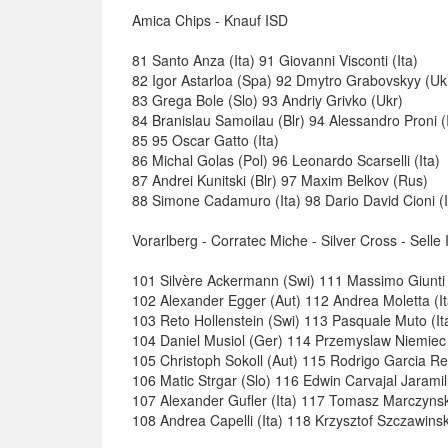
Amica Chips - Knauf ISD
81 Santo Anza (Ita) 91 Giovanni Visconti (Ita)
82 Igor Astarloa (Spa) 92 Dmytro Grabovskyy (Uk
83 Grega Bole (Slo) 93 Andriy Grivko (Ukr)
84 Branislau Samoilau (Blr) 94 Alessandro Proni (
85 95 Oscar Gatto (Ita)
86 Michal Golas (Pol) 96 Leonardo Scarselli (Ita)
87 Andrei Kunitski (Blr) 97 Maxim Belkov (Rus)
88 Simone Cadamuro (Ita) 98 Dario David Cioni (I
Vorarlberg - Corratec Miche - Silver Cross - Selle I
101 Silvère Ackermann (Swi) 111 Massimo Giunti 
102 Alexander Egger (Aut) 112 Andrea Moletta (It
103 Reto Hollenstein (Swi) 113 Pasquale Muto (It
104 Daniel Musiol (Ger) 114 Przemyslaw Niemiec 
105 Christoph Sokoll (Aut) 115 Rodrigo Garcia R
106 Matic Strgar (Slo) 116 Edwin Carvajal Jaramil
107 Alexander Gufler (Ita) 117 Tomasz Marczynsk
108 Andrea Capelli (Ita) 118 Krzysztof Szczawinsk