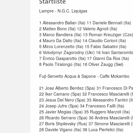
Startliste
Lampre - N.G.C. Liquigas
1 Alessandro Ballan (Ita) 11 Daniele Bennati (Ita)
2 Matteo Bono (Ita) 12 Valerio Agnoli (Ita)
3 Marco Bandiera (Ita) 13 Roman Kreuziger (Cze
4 Mauro Da Dalto (Ita) 14 Claudio Corioni (Ita)
5 Mirco Lorenzetto (Ita) 15 Fabio Sabatini (Ita)
6 Volodymyr Zagorodny (Ukr) 16 Ivan Santaromita
7 Enrico Gasparotto (Ita) 17 Gianni Da Ros (Ita)
8 Paolo Tiralongo (Ita) 18 Oliver Zaugg (Swi)
Fuji-Servetto Acqua & Sapone - Caffe Mokambo
21 Jose Alberto Benitez (Spa) 31 Francesco Di Pao
22 Iker Camano (Spa) 32 Francesco Masciarelli (I
23 Jesus Del Nero (Spa) 33 Alessandro Fantini (It
24 Josep Jufre (Spa) 34 Francesco Failli (Ita)
25 Javier Megias (Spa) 35 Ruggero Marzoli (Ita)
26 Ricardo Serrano (Spa) 36 Andrea Masciarelli (I
27 Boris Shpilevsky (Rus) 37 Simone Masciarelli (
28 Davide Vigano (Ita) 38 Luca Pierfelici (Ita)