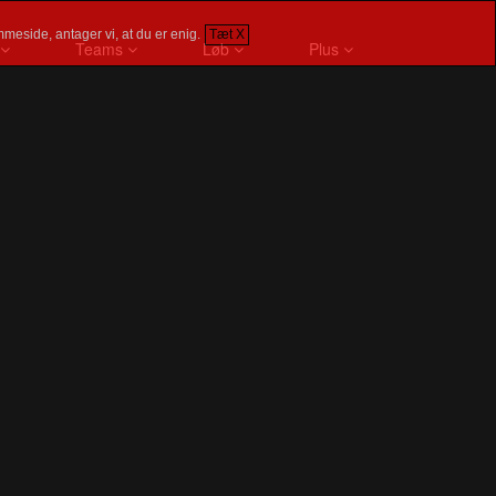
meside, antager vi, at du er enig.
Tæt X
Teams
Løb
Plus