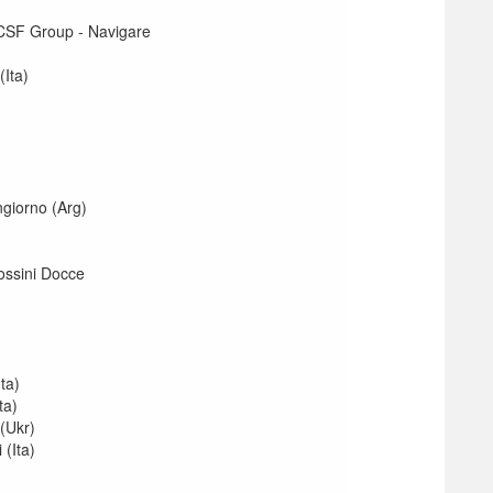
 CSF Group - Navigare
(Ita)
giorno (Arg)
ossini Docce
)
ta)
ta)
 (Ukr)
 (Ita)