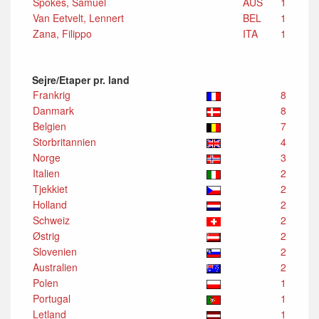
Spokes, Samuel
AUS
1
Van Eetvelt, Lennert
BEL
1
Zana, Filippo
ITA
1
Sejre/Etaper pr. land
Frankrig
8
Danmark
8
Belgien
7
Storbritannien
4
Norge
3
Italien
2
Tjekkiet
2
Holland
2
Schweiz
2
Østrig
2
Slovenien
2
Australien
2
Polen
1
Portugal
1
Letland
1