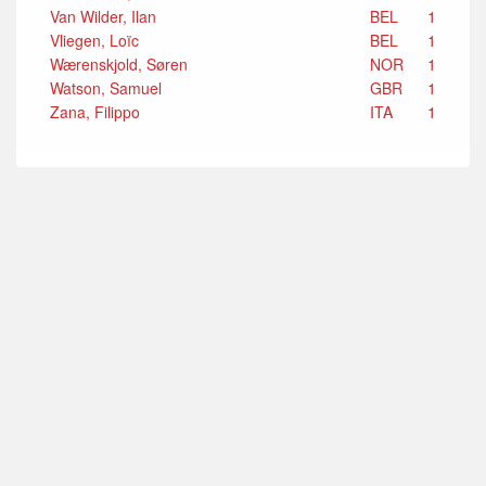
Van Wilder, Ilan
BEL
1
Vliegen, Loïc
BEL
1
Wærenskjold, Søren
NOR
1
Watson, Samuel
GBR
1
Zana, Filippo
ITA
1