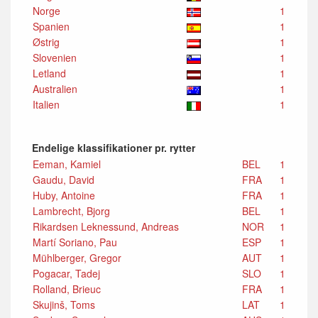
Norge
1
Spanien
1
Østrig
1
Slovenien
1
Letland
1
Australien
1
Italien
1
Endelige klassifikationer pr. rytter
Eeman, Kamiel
BEL
1
Gaudu, David
FRA
1
Huby, Antoine
FRA
1
Lambrecht, Bjorg
BEL
1
Rikardsen Leknessund, Andreas
NOR
1
Martí Soriano, Pau
ESP
1
Mühlberger, Gregor
AUT
1
Pogacar, Tadej
SLO
1
Rolland, Brieuc
FRA
1
Skujinš, Toms
LAT
1