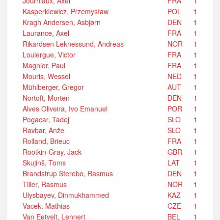
Journiaux, Axel
FRA
1
Kasperkiewicz, Przemysław
POL
1
Kragh Andersen, Asbjørn
DEN
1
Laurance, Axel
FRA
1
Rikardsen Leknessund, Andreas
NOR
1
Loulergue, Victor
FRA
1
Magnier, Paul
FRA
1
Mouris, Wessel
NED
1
Mühlberger, Gregor
AUT
1
Nortoft, Morten
DEN
1
Alves Oliveira, Ivo Emanuel
POR
1
Pogacar, Tadej
SLO
1
Ravbar, Anže
SLO
1
Rolland, Brieuc
FRA
1
Rootkin-Gray, Jack
GBR
1
Skujinš, Toms
LAT
1
Brandstrup Sterebo, Rasmus
DEN
1
Tiller, Rasmus
NOR
1
Ulysbayev, Dinmukhammed
KAZ
1
Vacek, Mathias
CZE
1
Van Eetvelt, Lennert
BEL
1