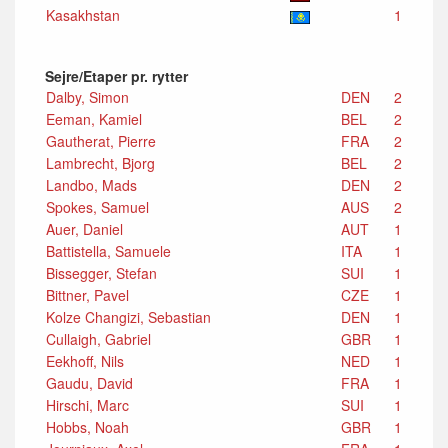
Kasakhstan
1
Sejre/Etaper pr. rytter
Dalby, Simon
DEN
2
Eeman, Kamiel
BEL
2
Gautherat, Pierre
FRA
2
Lambrecht, Bjorg
BEL
2
Landbo, Mads
DEN
2
Spokes, Samuel
AUS
2
Auer, Daniel
AUT
1
Battistella, Samuele
ITA
1
Bissegger, Stefan
SUI
1
Bittner, Pavel
CZE
1
Kolze Changizi, Sebastian
DEN
1
Cullaigh, Gabriel
GBR
1
Eekhoff, Nils
NED
1
Gaudu, David
FRA
1
Hirschi, Marc
SUI
1
Hobbs, Noah
GBR
1