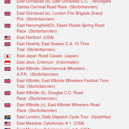
East Grinstead (d), East Grinstead C.C. - Woodgate
Dairies Carnival Road Race (Storbritannien)
East Grinstead (e), London Fire Brigade Grand
Prix (Storbritannien)
East Hanningfield(D), Essex Roads Spring Road
Race (Storbritannien)
East Hartford (USA)
East Hoathly, East Sussex C.A. 10 Time
Trial (Storbritannien)
East Japan Road Classic (Japan)
East Java, Criterium (Indonesien)
East Kilbride, Glenmarnock Wheelers -
A.P.R. (Storbritannien)
East Kilbride, East Kilbride Wheelers Festival Time
Trial (Storbritannien)
East Kilbride (b), Douglas C.C. Road
Race (Storbritannien)
East Kilbride (c), East Kilbride Wheelers Road
Race (Storbritannien)
East London, Daily Dispatch Cycle Tour (Sydafrika)
East Meadow, Cykelcross, # 1 (USA)