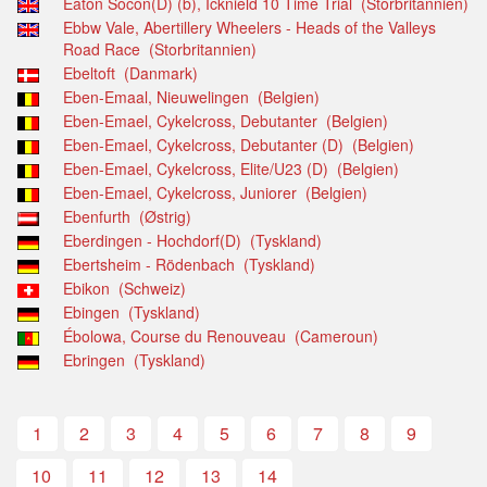
Eaton Socon(D) (b), Icknield 10 Time Trial (Storbritannien)
Ebbw Vale, Abertillery Wheelers - Heads of the Valleys
Road Race (Storbritannien)
Ebeltoft (Danmark)
Eben-Emaal, Nieuwelingen (Belgien)
Eben-Emael, Cykelcross, Debutanter (Belgien)
Eben-Emael, Cykelcross, Debutanter (D) (Belgien)
Eben-Emael, Cykelcross, Elite/U23 (D) (Belgien)
Eben-Emael, Cykelcross, Juniorer (Belgien)
Ebenfurth (Østrig)
Eberdingen - Hochdorf(D) (Tyskland)
Ebertsheim - Rödenbach (Tyskland)
Ebikon (Schweiz)
Ebingen (Tyskland)
Ébolowa, Course du Renouveau (Cameroun)
Ebringen (Tyskland)
1
2
3
4
5
6
7
8
9
10
11
12
13
14