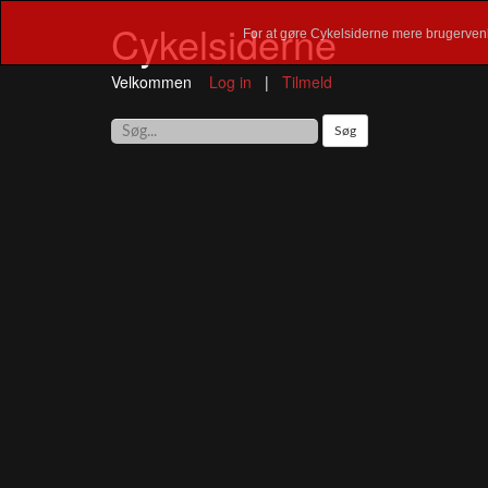
Cykelsiderne
For at gøre Cykelsiderne mere brugervenl
Velkommen
Log in
|
Tilmeld