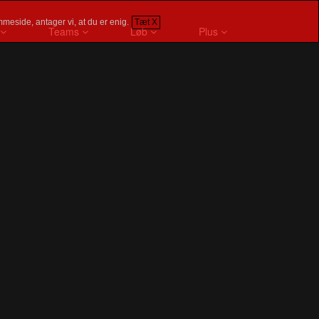
meside, antager vi, at du er enig.
Tæt X
Teams
Løb
Plus