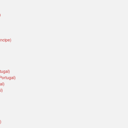
)
ncipe)
tugal)
Portugal)
al)
l)
)