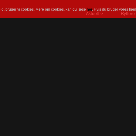
ig, bruger vi cookies. Mere om cookies, kan du læse
her
. Hvis du bruger vores hjem
Aktuelt
Ryttere