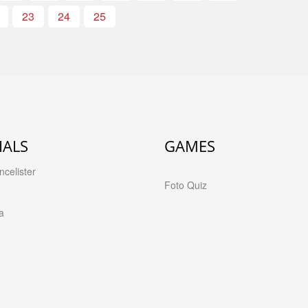
23
24
25
IALS
GAMES
celister
Foto Quiz
a