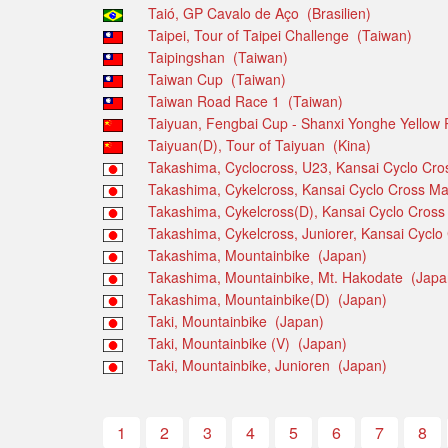
Taió, GP Cavalo de Aço (Brasilien)
Taipei, Tour of Taipei Challenge (Taiwan)
Taipingshan (Taiwan)
Taiwan Cup (Taiwan)
Taiwan Road Race 1 (Taiwan)
Taiyuan, Fengbai Cup - Shanxi Yonghe Yellow 
Taiyuan(D), Tour of Taiyuan (Kina)
Takashima, Cyclocross, U23, Kansai Cyclo Cr
Takashima, Cykelcross, Kansai Cyclo Cross M
Takashima, Cykelcross(D), Kansai Cyclo Cros
Takashima, Cykelcross, Juniorer, Kansai Cycl
Takashima, Mountainbike (Japan)
Takashima, Mountainbike, Mt. Hakodate (Japa
Takashima, Mountainbike(D) (Japan)
Taki, Mountainbike (Japan)
Taki, Mountainbike (V) (Japan)
Taki, Mountainbike, Junioren (Japan)
1
2
3
4
5
6
7
8