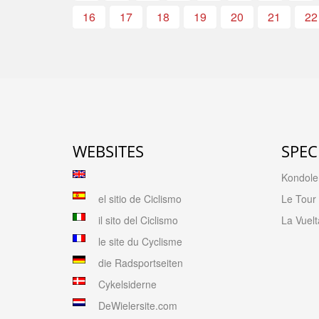
16
17
18
19
20
21
22
WEBSITES
SPEC
Kondolen
el sitio de Ciclismo
Le Tour
il sito del Ciclismo
La Vuelt
le site du Cyclisme
die Radsportseiten
Cykelsiderne
DeWielersite.com