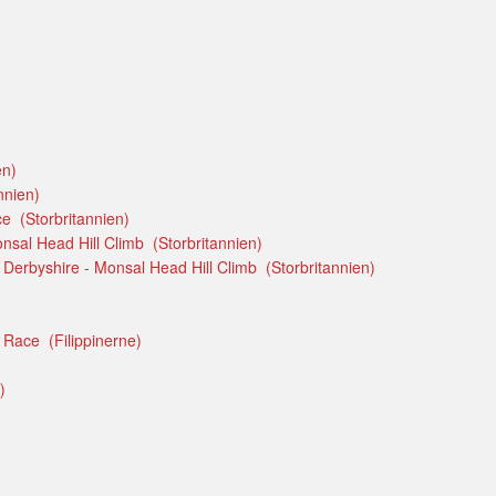
en)
nnien)
e (Storbritannien)
onsal Head Hill Climb (Storbritannien)
 Derbyshire - Monsal Head Hill Climb (Storbritannien)
 Race (Filippinerne)
)