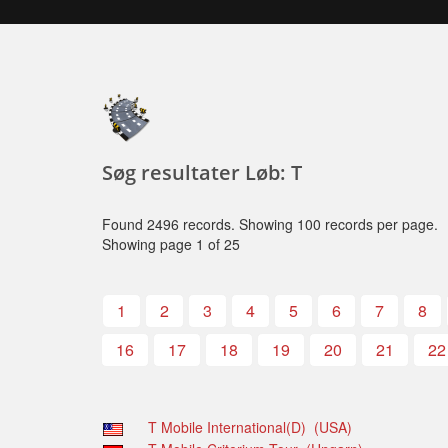
Søg resultater Løb: T
Found 2496 records. Showing 100 records per page.
Showing page 1 of 25
1
2
3
4
5
6
7
8
16
17
18
19
20
21
22
T Mobile International(D) (USA)