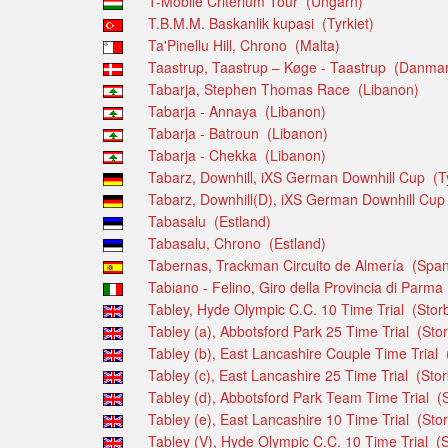
T-Mobile Criterium Tour (Ungarn)
T.B.M.M. Baskanlik kupasi (Tyrkiet)
Ta'Pinellu Hill, Chrono (Malta)
Taastrup, Taastrup – Køge - Taastrup (Danma
Tabarja, Stephen Thomas Race (Libanon)
Tabarja - Annaya (Libanon)
Tabarja - Batroun (Libanon)
Tabarja - Chekka (Libanon)
Tabarz, Downhill, iXS German Downhill Cup (T
Tabarz, Downhill(D), iXS German Downhill Cup
Tabasalu (Estland)
Tabasalu, Chrono (Estland)
Tabernas, Trackman Circuito de Almería (Span
Tabiano - Felino, Giro della Provincia di Parma 
Tabley, Hyde Olympic C.C. 10 Time Trial (Storb
Tabley (a), Abbotsford Park 25 Time Trial (Stor
Tabley (b), East Lancashire Couple Time Trial 
Tabley (c), East Lancashire 25 Time Trial (Stor
Tabley (d), Abbotsford Park Team Time Trial (S
Tabley (e), East Lancashire 10 Time Trial (Stor
Tabley (V), Hyde Olympic C.C. 10 Time Trial (S