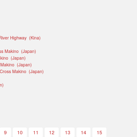
River Highway (Kina)
oss Makino (Japan)
akino (Japan)
s Makino (Japan)
o Cross Makino (Japan)
n)
9
10
11
12
13
14
15