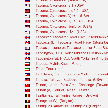
Tacoma, Cykelcross, # 1 (USA)
Tacoma, Cykelcross (a), # 2 (USA)
Tacoma, Cykelcross(D), # 1 (USA)
Tacoma, Cykelcross(D) (a), # 2 (USA)
Tacoma, Cykelcross, Juniorer (USA)
Tacoma, Cykelcross, U23 (USA)
Tadcaster, Tadcaster Road Race (Storbritanni
Tadcaster(D), Tadcaster Road Race (Storbrita
Tadcaster, Juniorer, Tadcaster Junior Road Rac
Taddington, B.C.F. North Midlands Division - M
Taddington (a), N.C.U. South Yorkshire & North
Tadeusz Mytnik Race (Polen)
Taftan Tour (Iran)
Tagbilaran, Gran Fondo New York International
Tahuya, Tahuya - Seabeck - Tahuya (USA)
Tainan, Jia Nan Plain Great Challenge (Taiwan
Tainan (a), Tour of Tainan (Taiwan)
Taintignies, Taintignies-Rumes (Belgien)
Taintignies (V) (Belgien)
Taintignies, Amateurs, Taintignies (Belgien)