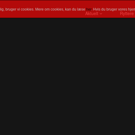
ig, bruger vi cookies. Mere om cookies, kan du læse
her
. Hvis du bruger vores hjem
Aktuelt
Ryttere