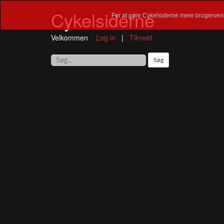
Cykelsiderne
For at gøre Cykelsiderne mere brugervenl
Velkommen
Log in
|
Tilmeld