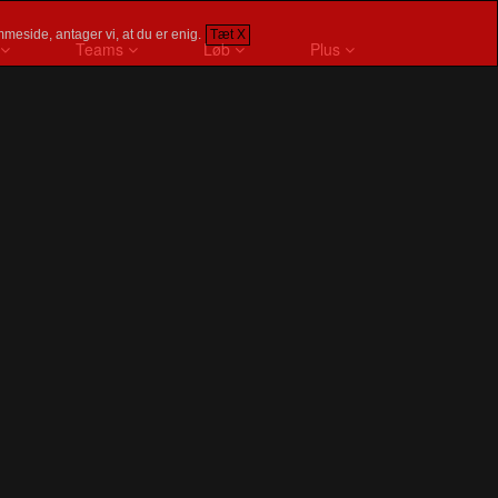
meside, antager vi, at du er enig.
Tæt X
Teams
Løb
Plus