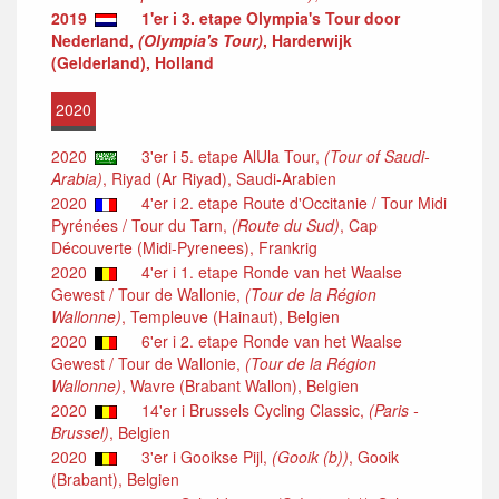
2019
1'er i 3. etape Olympia's Tour door
Nederland,
(Olympia's Tour)
, Harderwijk
(Gelderland), Holland
2020
2020
3'er i 5. etape AlUla Tour,
(Tour of Saudi-
Arabia)
, Riyad (Ar Riyad), Saudi-Arabien
2020
4'er i 2. etape Route d'Occitanie / Tour Midi
Pyrénées / Tour du Tarn,
(Route du Sud)
, Cap
Découverte (Midi-Pyrenees), Frankrig
2020
4'er i 1. etape Ronde van het Waalse
Gewest / Tour de Wallonie,
(Tour de la Région
Wallonne)
, Templeuve (Hainaut), Belgien
2020
6'er i 2. etape Ronde van het Waalse
Gewest / Tour de Wallonie,
(Tour de la Région
Wallonne)
, Wavre (Brabant Wallon), Belgien
2020
14'er i Brussels Cycling Classic,
(Paris -
Brussel)
, Belgien
2020
3'er i Gooikse Pijl,
(Gooik (b))
, Gooik
(Brabant), Belgien