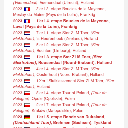
(Veenendaal)
, Veenendaal (Utrecht), Holland
2023
3'er i 3. etape Boucles de la Mayenne,
Meslay-du-Maine (Pays de la Loire), Frankrig
2023
1'er i 4. etape Boucles de la Mayenne,
Laval (Pays de la Loire), Frankrig
2023
7'er i 1. etape Ster ZLM Toer,
(Ster
Elektrotoer)
, 's-Heerenhoek (Zeeland), Holland
2023
5'er i 2. etape Ster ZLM Toer,
(Ster
Elektrotoer)
, Buchten (Limburg), Holland
2023
1'er i 3. etape Ster ZLM Toer,
(Ster
Elektrotoer)
, Roosendaal (Noord-Brabant), Holland
2023
4'er i 4. etape Ster ZLM Toer,
(Ster
Elektrotoer)
, Oosterhout (Noord-Brabant), Holland
2023
12'er i Slutklassement Ster ZLM Toer,
(Ster
Elektrotoer)
, Holland
2023
8'er i 4. etape Tour of Poland,
(Tour de
Pologne)
, Opole (Opolskie), Polen
2023
2'er i 7. etape Tour of Poland,
(Tour de
Pologne)
, Kraków (Małopolskie), Polen
2023
1'er i 5. etape Ronde van Duitsland,
(Deutschland Tour)
, Brehmen (Sachsen), Tyskland