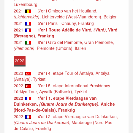
Luxembourg
2021
6'er i Omloop van het Houtland,
(Lichtervelde)
, Lichtervelde (West-Vlaanderen), Belgien
2021
5'er i Paris - Chauny, Frankrig
2021
1'er i Route Adélie de Vitré,
(Vitré)
, Vitré
(Bretagne), Frankrig
2021
8'er i Giro del Piemonte, Gran Piemonte,
(Piemonte)
, Piemonte (Umbria), Italien
2022
2022
2'er i 4. etape Tour of Antalya, Antalya
(Antalya), Tyrkiet
2022
3'er i 5. etape International Presidency
Türkiye Tour, Ayvalik (Balikesir), Tyrkiet
2022
1'er i 1. etape Vierdaagse van
Duinkerken,
(Quatre Jours de Dunkerque)
, Aniche
(Nord-Pas-de-Calais), Frankrig
2022
4'er i 2. etape Vierdaagse van Duinkerken,
(Quatre Jours de Dunkerque)
, Maubeuge (Nord-Pas-
de-Calais), Frankrig