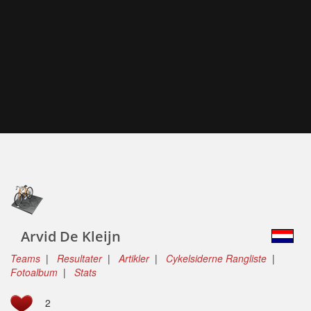
Arvid De Kleijn
Teams
|
Resultater
|
Artikler
|
Cykelsiderne Rangliste
|
Fotoalbum
|
Stats
2