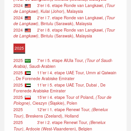
2024
3'er i 6. etape Ronde van Langkawi,
(Tour
de Langkawi)
, Kulai (Johor), Malaysia
2024
2'er i 7. etape Ronde van Langkawi,
(Tour
de Langkawi)
, Bintulu (Sarawak), Malaysia
2024
2'er i 8. etape Ronde van Langkawi,
(Tour
de Langkawi)
, Bintulu (Sarawak), Malaysia
2025
2025
7'er i 5. etape AlUla Tour,
(Tour of Saudi-
Arabia)
, Saudi-Arabien
2025
11'er i 4. etape UAE Tour, Umm al Qaiwain
, De Forenede Arabiske Emirater
2025
11'er i 5. etape UAE Tour, Dubai , De
Forenede Arabiske Emirater
2025
15'er i 4. etape Tour of Poland,
(Tour de
Pologne)
, Cieszyn (Śląskie), Polen
2025
12'er i 1. etape Renewi Tour,
(Benelux
Tour)
, Breskens (Zeeland), Holland
2025
3'er i 2. etape Renewi Tour,
(Benelux
Tour)
, Ardooie (West-Vlaanderen), Belgien