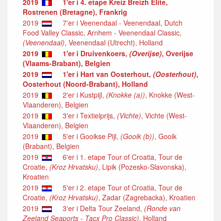
2019
1'er i 4. etape Kreiz Breizh Elite,
Rostrenen (Bretagne), Frankrig
2019
7'er i Veenendaal - Veenendaal, Dutch
Food Valley Classic, Arnhem - Veenendaal Classic,
(Veenendaal)
, Veenendaal (Utrecht), Holland
2019
1'er i Druivenkoers,
(Overijse)
, Overijse
(Vlaams-Brabant), Belgien
2019
1'er i Hart van Oosterhout,
(Oosterhout)
,
Oosterhout (Noord-Brabant), Holland
2019
2'er i Kustpijl,
(Knokke (a))
, Knokke (West-
Vlaanderen), Belgien
2019
3'er i Textielprijs,
(Vichte)
, Vichte (West-
Vlaanderen), Belgien
2019
5'er i Gooikse Pijl,
(Gooik (b))
, Gooik
(Brabant), Belgien
2019
6'er i 1. etape Tour of Croatia, Tour de
Croatie,
(Kroz Hrvatsku)
, Lipik (Pozesko-Slavonska),
Kroatien
2019
5'er i 2. etape Tour of Croatia, Tour de
Croatie,
(Kroz Hrvatsku)
, Zadar (Zagrebacka), Kroatien
2019
3'er i Delta Tour Zeeland,
(Ronde van
Zeeland Seaports - Tacx Pro Classic)
, Holland