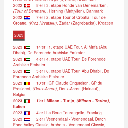
2022
8'er i 3. etape Ronde van Denemarken,
(Tour of Denmark)
, Herning (Midtjyllen), Danmark
2022
7'er i 2. etape Tour of Croatia, Tour de
Croatie,
(Kroz Hrvatsku)
, Zadar (Zagrebacka), Kroatien
2023
2023
14'er i 1. etape UAE Tour, Al Mirfa (Abu
Dhabi), De Forenede Arabiske Emirater
2023
4'er i 4. etape UAE Tour, De Forenede
Arabiske Emirater
2023
5'er i 6. etape UAE Tour, Abu Dhabi , De
Forenede Arabiske Emirater
2023
10'er i GP Claude Criquielion, GP du
Prèsident,
(Deux-Acren)
, Deux-Acren (Hainaut),
Belgien
2023
1'er i Milaan - Turijn,
(Milano - Torino)
,
Italien
2023
4'er i La Roue Tourangelle, Frankrig
2023
2'er i Veenendaal - Veenendaal, Dutch
Food Valley Classic, Arnhem - Veenendaal Classic,