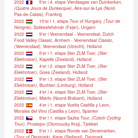
2022
5'er i 4. etape Vierdaagse van Duinkerken,
(Quatre Jours de Dunkerque)
, Aire-sur-la-Lys (Nord-
Pas-de-Calais), Frankrig
2022
10'er i 1. etape Tour of Hungary,
(Tour de
Hongrie)
, Székesfehérvár (Fejer), Ungarn
2022
9'er i Veenendaal - Veenendaal, Dutch
Food Valley Classic, Arnhem - Veenendaal Classic,
(Veenendaal)
, Veenendaal (Utrecht), Holland
2022
5'er i 1. etape Ster ZLM Toer,
(Ster
Elektrotoer)
, Kapelle (Zeeland), Holland
2022
4'er i 2. etape Ster ZLM Toer,
(Ster
Elektrotoer)
, Goes (Zeeland), Holland
2022
9'er i 3. etape Ster ZLM Toer,
(Ster
Elektrotoer)
, Buchten (Limburg), Holland
2022
4'er i 4. etape Ster ZLM Toer,
(Ster
Elektrotoer)
, Mierlo (Noord-Brabant), Holland
2022
4'er i 1. etape Vuelta Castilla y Leon,
Morales del Vino (Castilla y Leon), Spanien
2022
9'er i 1. etape Sazka Tour,
(Czech Cycling
Tour)
, Prostejov (Olomoucky Kraj), Tjekkiet
2022
5'er i 1. etape Ronde van Denemarken,
(Tour of Denmark)
, Køge (Sjelland), Danmark