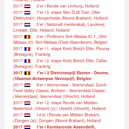
2017
2'er i Ronde van Limburg, Holland
2017
7'er i 2. etape Ster ZLM Toer,
(Ster
Elektrotoer)
, Hoogerheide (Noord-Brabant), Holland
2017
5'er i Nationalt mesterskab, Landevej,
Linieløb, Elite, Holland, Holland
2017
4'er i Profkoers Sint-Niklaas IC 1,
(Sint-
Niklaas (f))
, Sint-Niklaas (Oost-Vlaanderen), Belgien
2017
4'er i 1. etape Kreiz Breizh Elite, Plouray
(Bretagne), Frankrig
2017
2'er i 2. etape Kreiz Breizh Elite, Callac
(Bretagne), Frankrig
2017
1'er i 2 Districtenpijl Ekeren - Deurne,
(Vlaamse/Antwerpse Havenpijl)
, Belgien
2017
8'er i Veenendaal - Veenendaal, Dutch
Food Valley Classic, Arnhem - Veenendaal Classic,
(Veenendaal)
, Veenendaal (Utrecht), Holland
2017
4'er i 2. etape Ronde van Midden-
Nederland,
(Utrecht (c))
, Utrecht (Utrecht), Holland
2017
14'er i Ronde van Midden Brabant,
(Dongen (a))
, Dongen (Noord-Brabant), Holland
2017
1'er i Kermisronde Assendelft,