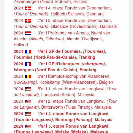
Zevenbergen (Noord-Brabant), Holland
2024
4'er i 4. etape Ronde van Denemarken,
(Tour of Denmark)
, Holbæk (Sjelland), Danmark
2024
7'er i 5. etape Ronde van Denemarken,
(Tour of Denmark)
, Gladsaxe (Hovedstaden), Danmark
2024
3'er i Profronde van Almelo, Nacht van
Almelo,
(Almelo, Criterium)
, Almelo (Overijssel),
Holland
2024
1'er i GP de Fourmies,
(Fourmies)
,
Fourmies (Nord-Pas-de-Calais), Frankrig
2024
1'er i GP d'Isbergues,
(Isbergues)
,
Isbergues (Nord-Pas-de-Calais), Frankrig
2024
2'er i Kampioenschap van Vlaanderen,
(Koolskamp)
, Koolskamp (West-Vlaanderen), Belgien
2024
5'er i 1. etape Ronde van Langkawi,
(Tour
de Langkawi)
, Langkawi (Kedah), Malaysia
2024
3'er i 2. etape Ronde van Langkawi,
(Tour
de Langkawi)
, Butterworth (Pulau Pinang), Malaysia
2024
1'er i 4. etape Ronde van Langkawi,
(Tour de Langkawi)
, Bentong (Pahang), Malaysia
2024
1'er i 5. etape Ronde van Langkawi,
(Tour de Langkawi)
, Melaka (Melaka), Malaysia