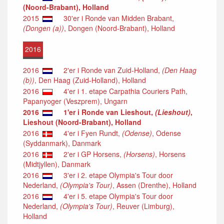
(Noord-Brabant), Holland
2015
30'er i Ronde van Midden Brabant,
(Dongen (a))
, Dongen (Noord-Brabant), Holland
2016
2016
2'er i Ronde van Zuid-Holland,
(Den Haag
(b))
, Den Haag (Zuid-Holland), Holland
2016
4'er i 1. etape Carpathia Couriers Path,
Papanyoger (Veszprem), Ungarn
2016
1'er i Ronde van Lieshout,
(Lieshout)
,
Lieshout (Noord-Brabant), Holland
2016
4'er i Fyen Rundt,
(Odense)
, Odense
(Syddanmark), Danmark
2016
2'er i GP Horsens,
(Horsens)
, Horsens
(Midtjyllen), Danmark
2016
3'er i 2. etape Olympia's Tour door
Nederland,
(Olympia's Tour)
, Assen (Drenthe), Holland
2016
4'er i 5. etape Olympia's Tour door
Nederland,
(Olympia's Tour)
, Reuver (Limburg),
Holland