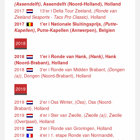
(Assendelft)
, Assendelft (Noord-Holland), Holland
2017
13'er i Delta Tour Zeeland,
(Ronde van
Zeeland Seaports - Tacx Pro Classic)
, Holland
2017
1'er i Nationale Sluitingsprijs,
(Putte-
Kapellen)
, Putte-Kapellen (Antwerpen), Belgien
2018
2018
1'er i Ronde van Hank,
(Hank)
, Hank
(Noord-Brabant), Holland
2018
3'er i Ronde van Midden Brabant,
(Dongen
(a))
, Dongen (Noord-Brabant), Holland
2019
2019
2'er i Oss Winter,
(Oss)
, Oss (Noord-
Brabant), Holland
2019
4'er i Ster van Zwolle,
(Zwolle (a))
, Zwolle
(Overijssel), Holland
2019
3'er i Ronde van Groningen, Holland
2019
4'er i 1. etape Ronde van Normandië,