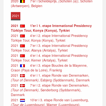
2020
7'er i Scheldeprijs,
(Schoten (a))
, Schoten
(Antwerpen), Belgien
2021
2021
1'er i 1. etape International Presidency
Türkiye Tour, Konya (Konya), Tyrkiet
2021
4'er i 2. etape International Presidency
Türkiye Tour, Konya (Konya), Tyrkiet
2021
7'er i 3. etape International Presidency
Türkiye Tour, Alanya (Antalya), Tyrkiet
2021
4'er i 4. etape International Presidency
Türkiye Tour, Kemer (Antalya), Tyrkiet
2021
4'er i 3. etape Boucles de la Mayenne,
Craon (Pays de la Loire), Frankrig
2021
4'er i 1. etape Ronde van Denemarken,
(Tour of Denmark)
, Esbjerg (Syddanmark), Danmark
2021
7'er i 2. etape Ronde van Denemarken,
(Tour of Denmark)
, Sønderborg (Syddanmark),
Danmark
2021
10'er i 3. etape Ronde van Luxemburg,
(Tour de Luxembourg)
, Mamer (Luxembourg),