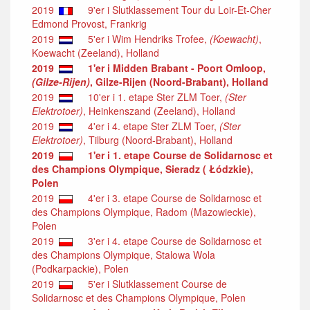
2019
9'er i Slutklassement Tour du Loir-Et-Cher
Edmond Provost, Frankrig
2019
5'er i Wim Hendriks Trofee,
(Koewacht)
,
Koewacht (Zeeland), Holland
2019
1'er i Midden Brabant - Poort Omloop,
(Gilze-Rijen)
, Gilze-Rijen (Noord-Brabant), Holland
2019
10'er i 1. etape Ster ZLM Toer,
(Ster
Elektrotoer)
, Heinkenszand (Zeeland), Holland
2019
4'er i 4. etape Ster ZLM Toer,
(Ster
Elektrotoer)
, Tilburg (Noord-Brabant), Holland
2019
1'er i 1. etape Course de Solidarnosc et
des Champions Olympique, Sieradz ( Łódzkie),
Polen
2019
4'er i 3. etape Course de Solidarnosc et
des Champions Olympique, Radom (Mazowieckie),
Polen
2019
3'er i 4. etape Course de Solidarnosc et
des Champions Olympique, Stalowa Wola
(Podkarpackie), Polen
2019
5'er i Slutklassement Course de
Solidarnosc et des Champions Olympique, Polen