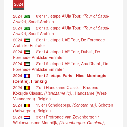
2024
2024
6'er i 1. etape AlUla Tour,
(Tour of Saudi-
Arabia)
, Saudi-Arabien
2024
2'er i 3. etape AlUla Tour,
(Tour of Saudi-
Arabia)
, Saudi-Arabien
2024
2'er i 1. etape UAE Tour, De Forenede
Arabiske Emirater
2024
2'er i 4. etape UAE Tour, Dubai , De
Forenede Arabiske Emirater
2024
2'er i 6. etape UAE Tour, Abu Dhabi , De
Forenede Arabiske Emirater
2024
1'er i 2. etape Paris - Nice, Montargis
(Centre), Frankrig
2024
7'er i Handzame Classic - Bredene-
Koksijde Classic,
(Handzame (c))
, Handzame (West-
Vlaanderen), Belgien
2024
13'er i Scheldeprijs,
(Schoten (a))
, Schoten
(Antwerpen), Belgien
2024
3'er i Profronde van Zevenbergen /
Wielerweekend Moerdijk,
(Zevenbergen, Omnium)
,