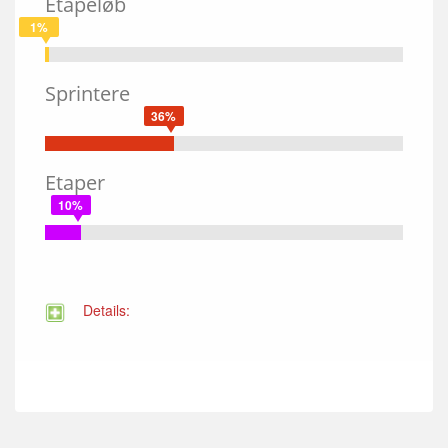
Etapeløb
1%
Sprintere
36%
Etaper
10%
Details: