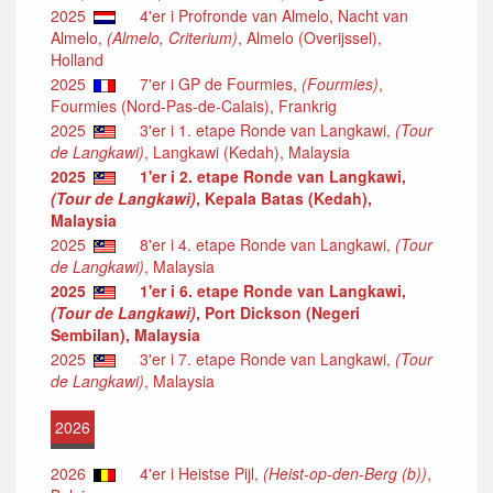
2025
4'er i Profronde van Almelo, Nacht van
Almelo,
(Almelo, Criterium)
, Almelo (Overijssel),
Holland
2025
7'er i GP de Fourmies,
(Fourmies)
,
Fourmies (Nord-Pas-de-Calais), Frankrig
2025
3'er i 1. etape Ronde van Langkawi,
(Tour
de Langkawi)
, Langkawi (Kedah), Malaysia
2025
1'er i 2. etape Ronde van Langkawi,
(Tour de Langkawi)
, Kepala Batas (Kedah),
Malaysia
2025
8'er i 4. etape Ronde van Langkawi,
(Tour
de Langkawi)
, Malaysia
2025
1'er i 6. etape Ronde van Langkawi,
(Tour de Langkawi)
, Port Dickson (Negeri
Sembilan), Malaysia
2025
3'er i 7. etape Ronde van Langkawi,
(Tour
de Langkawi)
, Malaysia
2026
2026
4'er i Heistse Pijl,
(Heist-op-den-Berg (b))
,