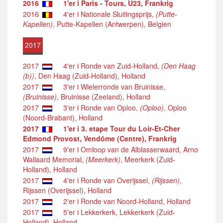
2016
1'er i Paris - Tours, U23, Frankrig
2016
4'er i Nationale Sluitingsprijs,
(Putte-
Kapellen)
, Putte-Kapellen (Antwerpen), Belgien
2017
2017
4'er i Ronde van Zuid-Holland,
(Den Haag
(b))
, Den Haag (Zuid-Holland), Holland
2017
3'er i Wielerronde van Bruinisse,
(Bruinisse)
, Bruinisse (Zeeland), Holland
2017
3'er i Ronde van Oploo,
(Oploo)
, Oploo
(Noord-Brabant), Holland
2017
1'er i 3. etape Tour du Loir-Et-Cher
Edmond Provost, Vendôme (Centre), Frankrig
2017
9'er i Omloop van de Alblasserwaard, Arno
Wallaard Memorial,
(Meerkerk)
, Meerkerk (Zuid-
Holland), Holland
2017
4'er i Ronde van Overijssel,
(Rijssen)
,
Rijssen (Overijssel), Holland
2017
2'er i Ronde van Noord-Holland, Holland
2017
5'er i Lekkerkerk, Lekkerkerk (Zuid-
Holland), Holland