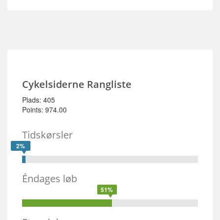
Cykelsiderne Rangliste
Plads: 405
Points: 974.00
Tidskørsler
2%
Éndages løb
51%