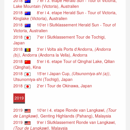
2018
7'er i 3. etape Herald Sun - Tour of Victoria,
Lake Mountain (Victoria), Australien
2018
8'er i 4. etape Herald Sun - Tour of Victoria,
Kinglake (Victoria), Australien
2018
10'er i Slutklassement Herald Sun - Tour of
Victoria, Australien
2018
7'er i Slutklassement Tour de Tochigi,
Japan
2018
3'er i Volta als Ports d'Andorra,
(Andorra
(b))
, Andorra (Andorra la Vella), Andorra
2018
5'er i 6. etape Tour of Qinghai Lake, Qilian
(Qinghai), Kina
2018
15'er i Japan Cup,
(Utsunomiya-shi (a))
,
Utsunomiya-shi (Tochigi), Japan
2018
2'er i Tour de Okinawa, Japan
2019
2019
10'er i 4. etape Ronde van Langkawi,
(Tour
de Langkawi)
, Genting Highlands (Pahang), Malaysia
2019
9'er i Slutklassement Ronde van Langkawi,
(Tour de Langkawi)
, Malaysia