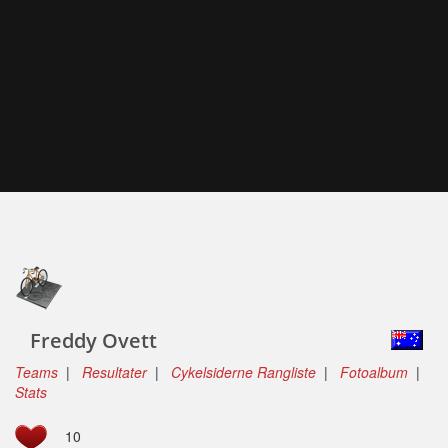
Freddy Ovett
Teams
|
Resultater
|
Cykelsiderne Rangliste
|
Fotoalbum
|
Stats
10