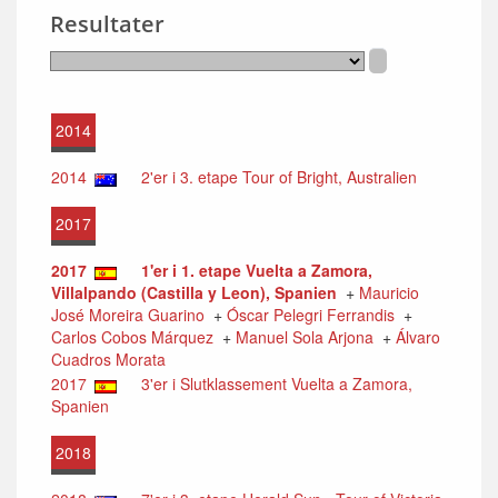
Resultater
2014
2014
2'er i 3. etape Tour of Bright, Australien
2017
2017
1'er i 1. etape Vuelta a Zamora,
Villalpando (Castilla y Leon), Spanien
+
Mauricio
José Moreira Guarino
+
Óscar Pelegri Ferrandis
+
Carlos Cobos Márquez
+
Manuel Sola Arjona
+
Álvaro
Cuadros Morata
2017
3'er i Slutklassement Vuelta a Zamora,
Spanien
2018